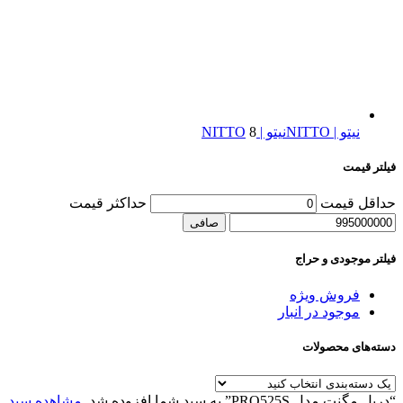
نیتو | NITTO
نیتو | NITTO
8
فیلتر قیمت
حداقل قیمت
حداكثر قيمت
صافی
فیلتر موجودی و حراج
فروش ویژه
موجود در انبار
دسته‌های محصولات
“دریل مگنت مدل PRO525S” به سبد شما افزوده شد.
مشاهده سبد