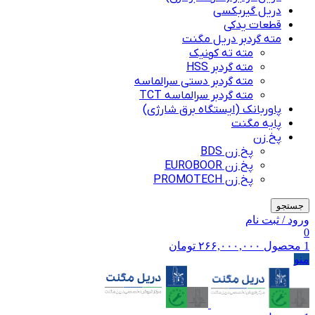
دریل گیربکسی
قطعات یدکی
مته گردبر دریل مگنت
مته ته کونیک
مته گردبر HSS
مته گردبر دستی سرالماسه
مته گردبر سرالماسه TCT
پاوربانک (ایستگاه برق شارژی)
پایه مگنت
پخ زن
پخ زن BDS
پخ زن EUROBOOR
پخ زن PROMOTECH
جستجو
ورود / ثبت نام
0
1
محصول
۲۶۶,۰۰۰,۰۰۰
تومان
منو