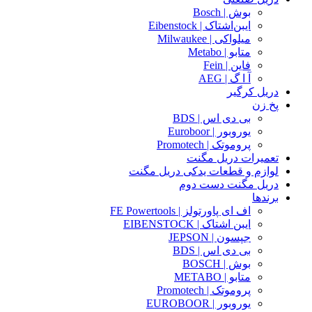
بوش | Bosch
ایبن‌اشتاک | Eibenstock
میلواکی | Milwaukee
متابو | Metabo
فاین | Fein
آ ا گ | AEG
دریل کرگیر
پخ زن
بی دی اس | BDS
یوروبور | Euroboor
پروموتک | Promotech
تعمیرات دریل مگنت
لوازم و قطعات یدکی دریل مگنت
دریل مگنت دست دوم
برندها
اف ای پاورتولز | FE Powertools
ایبن اشتاک | EIBENSTOCK
جپسون | JEPSON
بی دی اس | BDS
بوش | BOSCH
متابو | METABO
پروموتک | Promotech
یوروبور | EUROBOOR