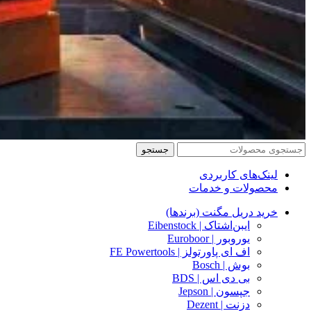
جستجو
لینک‌های کاربردی
محصولات و خدمات
خرید دریل مگنت (برندها)
ایبن‌اشتاک | Eibenstock
یوروبور | Euroboor
اف ای پاورتولز | FE Powertools
بوش | Bosch
بی دی اس | BDS
جپسون | Jepson
دزنت | Dezent