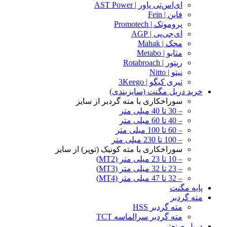
ای‌اس‌تی پاور | AST Power
فاین | Fein
پروموتک | Promotech
ای‌جی‌پی | AGP
محک | Mahak
متابو | Metabo
رپتور | Rotabroach
نیتو | Nitto
تیری کیگو | 3Keego
خرید دریل مگنت (سایزبندی)
سوراخکاری با مته گردبر از سایز
– 30 تا 40 میلی متر
– 40 تا 60 میلی متر
– 60 تا 100 میلی متر
– 100 تا 230 میلی متر
سوراخکاری با مته کونیک (توپر) از سایز
– 10 تا 23 میلی متر (MT2)
– 23 تا 32 میلی متر (MT3)
– 32 تا 47 میلی متر (MT4)
پایه مگنت
مته گردبر
مته گردبر HSS
مته گردبر سرالماسه TCT
دریل صنعتی