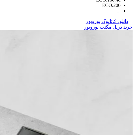
ECO.200
...
دانلود کاتالوگ یوروبور
خرید دریل مگنت یوروبور