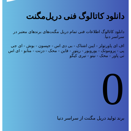
دانلود کاتالوگ فنی دریل‌مگنت
دانلود کاتالوگ اطلاعات فنی تمام دریل مگنت‌های برندهای معتبر در
سراسر دنیا.
اف ای پاورتولز - ایبن اشتاک - بی دی اس - جپسون - بوش - ای جی
پی - پروموتک - یوروبور - رپتور - فاین - محک - دزنت - متابو - ای اس
تی پاور - محک - نیتو - تیری کیگو
0
برند تولید دریل مگنت از سراسر دنیا