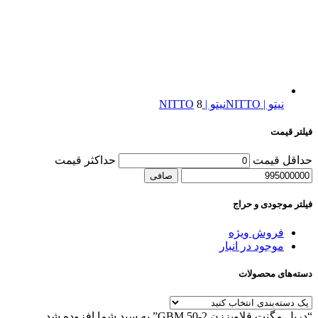
نیتو | NITTO
نیتو | NITTO
8
فیلتر قیمت
حداقل قیمت
حداكثر قيمت
صافی
فیلتر موجودی و حراج
فروش ویژه
موجود در انبار
دسته‌های محصولات
“دریل مگنت قلاویززن GBM 50-2” به سبد شما افزوده شد.