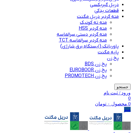
دریل گیربکسی
قطعات یدکی
مته گردبر دریل مگنت
مته ته کونیک
مته گردبر HSS
مته گردبر دستی سرالماسه
مته گردبر سرالماسه TCT
پاوربانک (ایستگاه برق شارژی)
پایه مگنت
پخ زن
پخ زن BDS
پخ زن EUROBOOR
پخ زن PROMOTECH
جستجو
ورود / ثبت نام
0
0
محصول
۰
تومان
منو