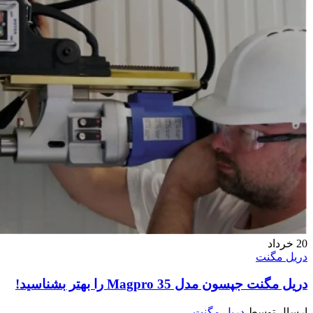
20
خرداد
دریل مگنت
دریل مگنت جپسون مدل Magpro 35 را بهتر بشناسید!
ارسال توسط
دریل مگنت