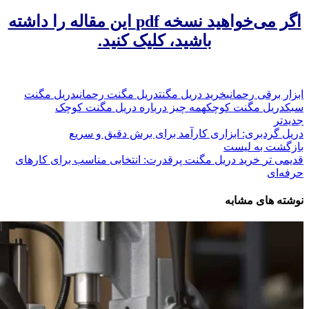
اگر می‌خواهید نسخه pdf این مقاله را داشته
باشید، کلیک کنید.
ابزار برقی رحمانی
خرید دریل مگنت
دریل مگنت رحمانی
دریل مگنت
سبک
دریل مگنت کوچک
همه چیز درباره دریل مگنت کوچک
جدیدتر
دریل گردبری: ابزاری کارآمد برای برش دقیق و سریع
بازگشت به لیست
قدیمی تر
خرید دریل مگنت پرقدرت: انتخابی مناسب برای کارهای
حرفه‌ای
نوشته های مشابه