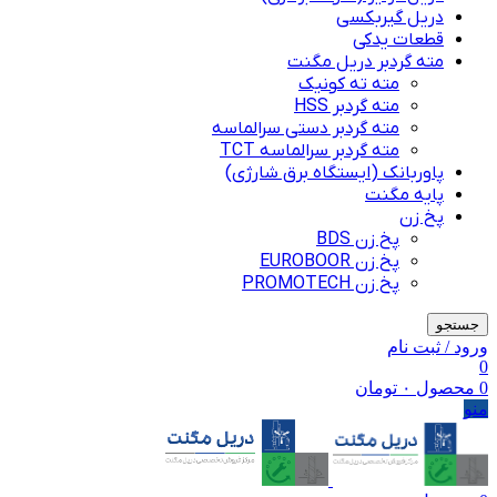
دریل گیربکسی
قطعات یدکی
مته گردبر دریل مگنت
مته ته کونیک
مته گردبر HSS
مته گردبر دستی سرالماسه
مته گردبر سرالماسه TCT
پاوربانک (ایستگاه برق شارژی)
پایه مگنت
پخ زن
پخ زن BDS
پخ زن EUROBOOR
پخ زن PROMOTECH
جستجو
ورود / ثبت نام
0
0
محصول
۰
تومان
منو