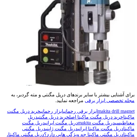
برای آشنایی بیشتر با سایر برندهای دریل مگنتی و مته گردبر، به
مجله تخصصی ابزار برقی
مراجعه نمایید.
makita drill magnet
ابزار برقی رحمانی
ابزار رحمانی
خرید دریل مگنت
ماکیتا
خرید دریل مگنت ماکیتا اصل
خرید دریل مگنتی
دریل
مغناطیسی
دریل مگنت makita
دریل مگنت ایرانی
دریل مگنت
ماکیتا
دریل مگنت ماکیتا ایرانی
دریل مگنت ژاپنی
دریل مگنتی
ماکیتا
دریل مگنتی ماکیتا چه ویژگی هایی دارد؟
دریل مگنتی ماکیتا،