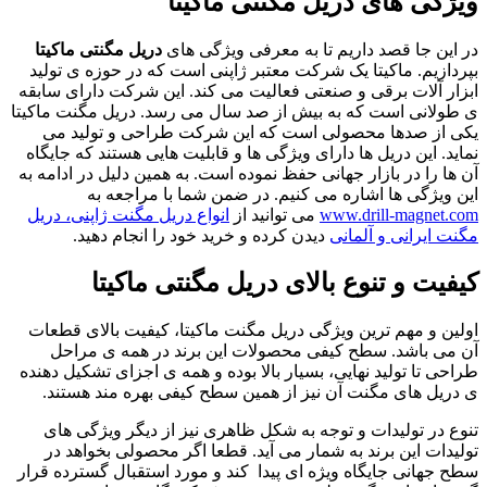
ویژگی های دریل مگنتی ماکیتا
در این جا قصد داریم تا به معرفی ویژگی های
دریل مگنتی ماکیتا
بپردازیم. ماکیتا یک شرکت معتبر ژاپنی است که در حوزه ی تولید
ابزار آلات برقی و صنعتی فعالیت می کند. این شرکت دارای سابقه
ی طولانی است که به بیش از صد سال می رسد. دریل مگنت ماکیتا
یکی از صدها محصولی است که این شرکت طراحی و تولید می
نماید. این دریل ها دارای ویژگی ها و قابلیت هایی هستند که جایگاه
آن ها را در بازار جهانی حفظ نموده است. به همین دلیل در ادامه به
این ویژگی ها اشاره می کنیم. در ضمن شما با مراجعه به
www.drill-magnet.com
می توانید از
انواع دریل مگنت ژاپنی، دریل
مگنت ایرانی و آلمانی
دیدن کرده و خرید خود را انجام دهید.
کیفیت و تنوع بالای دریل مگنتی ماکیتا
اولین و مهم ترین ویژگی دریل مگنت ماکیتا، کیفیت بالای قطعات
آن می باشد. سطح کیفی محصولات این برند در همه ی مراحل
طراحی تا تولید نهایی، بسیار بالا بوده و همه ی اجزای تشکیل دهنده
ی دریل های مگنت آن نیز از همین سطح کیفی بهره مند هستند.
تنوع در تولیدات و توجه به شکل ظاهری نیز از دیگر ویژگی های
تولیدات این برند به شمار می آید. قطعا اگر محصولی بخواهد در
سطح جهانی جایگاه ویژه ای پیدا کند و مورد استقبال گسترده قرار