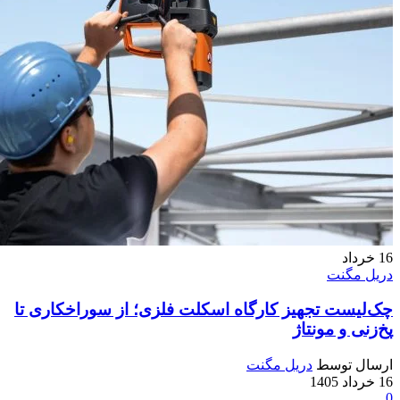
16
خرداد
دریل مگنت
چک‌لیست تجهیز کارگاه اسکلت فلزی؛ از سوراخکاری تا
پخ‌زنی و مونتاژ
ارسال توسط
دریل مگنت
16 خرداد 1405
0