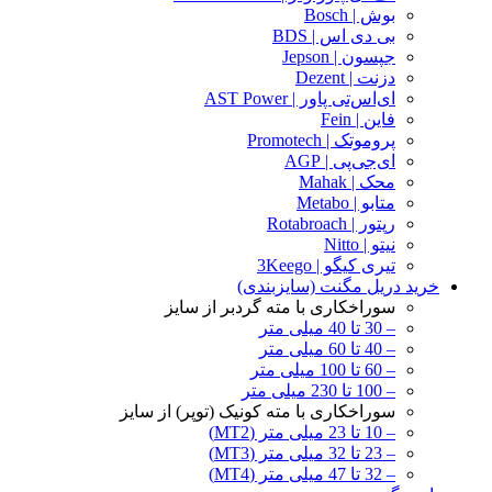
بوش | Bosch
بی دی اس | BDS
جپسون | Jepson
دزنت | Dezent
ای‌اس‌تی پاور | AST Power
فاین | Fein
پروموتک | Promotech
ای‌جی‌پی | AGP
محک | Mahak
متابو | Metabo
رپتور | Rotabroach
نیتو | Nitto
تیری کیگو | 3Keego
خرید دریل مگنت (سایزبندی)
سوراخکاری با مته گردبر از سایز
– 30 تا 40 میلی متر
– 40 تا 60 میلی متر
– 60 تا 100 میلی متر
– 100 تا 230 میلی متر
سوراخکاری با مته کونیک (توپر) از سایز
– 10 تا 23 میلی متر (MT2)
– 23 تا 32 میلی متر (MT3)
– 32 تا 47 میلی متر (MT4)