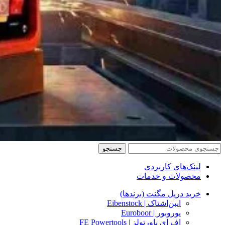
جستجو
لینک‌های کاربردی
محصولات و خدمات
خرید دریل مگنت (برندها)
ایبن‌اشتاک | Eibenstock
یوروبور | Euroboor
اف ای پاورتولز | FE Powertools