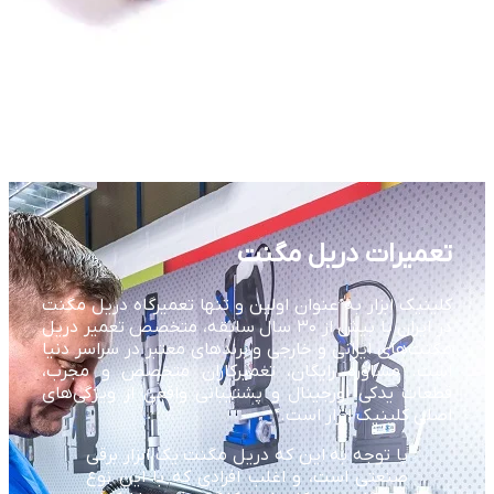
تعمیرات دریل مگنت
کلینیک ابزار به عنوان اولین و تنها تعمیرگاه دریل مگنت
در ایران با بیش از ۳۰ سال سابقه، متخصص تعمیر دریل
مگنت‌های ایرانی و خارجی و برندهای معتبر در سراسر دنیا
است. مشاوره رایگان، تعمیرکاران متخصص و مجرب،
قطعات یدکی اورجینال و پشتیبانی واقعی از ویژگی‌های
اصلی کلینیک ابزار است.
با توجه به این که دریل مگنت یک ابزار برقی
صنعتی است، و اغلب افرادی که با این نوع