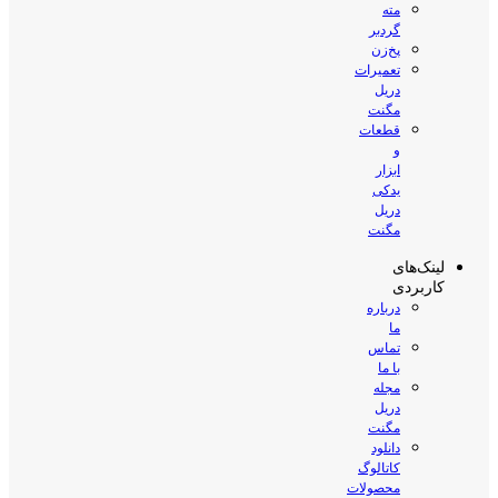
مته
گردبر
پخ‌زن
تعمیرات
دریل
مگنت
قطعات
و
ابزار
یدکی
دریل
مگنت
لینک‌های
کاربردی
درباره
ما
تماس
با ما
مجله
دریل
مگنت
دانلود
کاتالوگ
محصولات