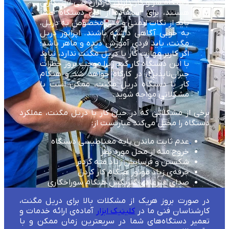
دستگاه سر و کار دارند، کارگران فنی تراشکاران
هستند، برای استفاده از این دستگاه حتماً
باید از نکات ایمنی و فنی مخصوص به دریل،
به خوبی آگاهی داشته باشند. اپراتور دریل
مگنت، باید فردی آموزش دیده و ماهر باشد؛
اگر کاربر مهارت کار با دریل مگنت ندارد، نباید
با این دستگاه کار کند زیرا موجب بروز خطرات
جبران‌ناپذیری در کارگاه خواهد شد و هنگام
کار با دستگاه دریل مگنت، ممکن است با
مشکلاتی مواجه شوید.
برخی از مشکلاتی که در حین کار با دریل مگنت، عملکرد
دستگاه را مختل می‌کند عبارتست از:
عدم ثابت ماندن پایه مغناطیسی دستگاه
خروج مته از محل مورد نظر
شکستن و فرسایش زیاد مته گردبر
جرقه‌ی زیاد موتور هنگام کار کردن
صدای غیرعادی گیربکس هنگام سوراخکاری
در صورت بروز هریک از مشکلات بالا برای دریل مگنت،
کارشناسان فنی ما در
کلینیک ابزار
آماده‌ی ارائه خدمات و
تعمیر دستگاه‌های شما در سریعترین زمان ممکن و با