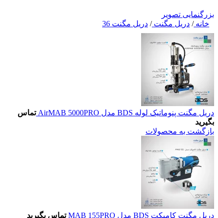
بزرگنمایی تصویر
خانه
/
دریل مگنت
/
دریل مگنت 36
دریل مگنت پنوماتیک لوله BDS مدل AirMAB 5000PRO
تماس
بگیرید
بازگشت به محصولات
دریل مگنت کامپکت BDS مدل MAB 155PRO
تماس بگیرید