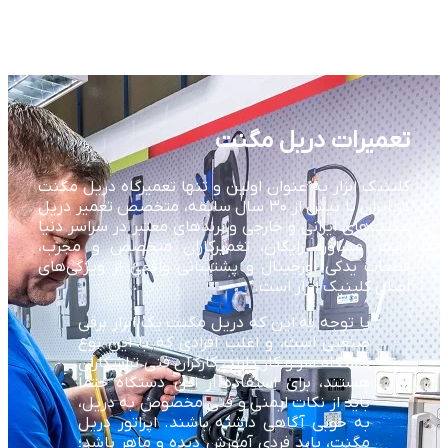
تعمیرات دریل مگنت
کلینیک ابزار به عنوان اولین و تنها تعمیرگاه دریل مگنت
در ایران با بیش از ۳۰ سال سابقه، متخصص تعمیر دریل
مگنت‌های ایرانی و خارجی و برندهای معتبر در سراسر دنیا
است. مشاوره رایگان، تعمیرکاران متخصص و مجرب،
قطعات یدکی اورجینال و پشتیبانی واقعی از ویژگی‌های
اصلی کلینیک ابزار است.
با توجه به این که دریل مگنت یک ابزار برقی
صنعتی است، و اغلب افرادی که با این نوع
دستگاه سر و کار دارند، کارگران فنی تراشکاران
هستند، برای استفاده از این دستگاه حتماً
باید از نکات ایمنی و فنی مخصوص به دریل،
به خوبی آگاهی داشته باشند. اپراتور دریل
مگنت، باید فردی آموزش دیده و ماهر باشد؛