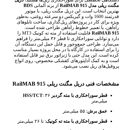
مگنت ریلی مدل RailMAB 915
از برند آلمانی
BDS
بهترین انتخاب است. این دریل مگنت ریلی، با موتور
قدرتمند 1600 وات و گیربکس دو سرعته روغنی، به‌طور
ویژه برای کار در پروژه‌های ریل‌گذاری، ساخت تابلوهای
راه‌آهن، یا تعمیر خطوط راه‌آهن طراحی شده است.
RailMAB 915
قابلیت استفاده از مته ته کونیک MT3 را
دارد و توانایی سوراخکاری تا قطر ۳۶ میلی‌متر را فراهم
می‌سازد. طراحی جمع‌وجور و قابل حمل این دستگاه، آن
را برای استفاده در کارگاه یا در محل پروژه بسیار مناسب
کرده است. این مدل حتی با ژنراتور برق نیز قابل‌ استفاده
است و به کمک آداپتورهای کفشکی مخصوص، روی انواع
پروفیل‌های ریل نصب می‌شود.
مشخصات فنی دریل مگنت ریلی RailMAB 915
قطر سوراخکاری با مته گردبر HSS/TCT
: ۳۶
میلی‌متر
عمق برش
: ۵۵ میلی‌متر
قطر سوراخکاری با مته ته کونیک
: تا ۲۶ میلی‌متر