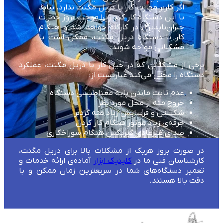
اگر کاربر مهارت کار با دریل مگنت ندارد، نباید
با این دستگاه کار کند زیرا موجب بروز خطرات
جبران‌ناپذیری در کارگاه خواهد شد و هنگام
کار با دستگاه دریل مگنت، ممکن است با
مشکلاتی مواجه شوید.
برخی از مشکلاتی که در حین کار با دریل مگنت، عملکرد
دستگاه را مختل می‌کند عبارتست از:
عدم ثابت ماندن پایه مغناطیسی دستگاه
خروج مته از محل مورد نظر
شکستن و فرسایش زیاد مته گردبر
جرقه‌ی زیاد موتور هنگام کار کردن
صدای غیرعادی گیربکس هنگام سوراخکاری
در صورت بروز هریک از مشکلات بالا برای دریل مگنت،
کارشناسان فنی ما در
کلینیک ابزار
آماده‌ی ارائه خدمات و
تعمیر دستگاه‌های شما در سریعترین زمان ممکن و با
دقت بالا هستند.