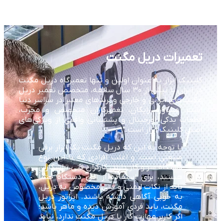
تعمیرات دریل مگنت
کلینیک ابزار به عنوان اولین و تنها تعمیرگاه دریل مگنت
در ایران با بیش از ۳۰ سال سابقه، متخصص تعمیر دریل
مگنت‌های ایرانی و خارجی و برندهای معتبر در سراسر دنیا
است. مشاوره رایگان، تعمیرکاران متخصص و مجرب،
قطعات یدکی اورجینال و پشتیبانی واقعی از ویژگی‌های
اصلی کلینیک ابزار است.
با توجه به این که دریل مگنت یک ابزار برقی
صنعتی است، و اغلب افرادی که با این نوع
دستگاه سر و کار دارند، کارگران فنی تراشکاران
هستند، برای استفاده از این دستگاه حتماً
باید از نکات ایمنی و فنی مخصوص به دریل،
به خوبی آگاهی داشته باشند. اپراتور دریل
مگنت، باید فردی آموزش دیده و ماهر باشد؛
اگر کاربر مهارت کار با دریل مگنت ندارد، نباید