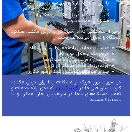
با این دستگاه کار کند زیرا موجب بروز خطرات
جبران‌ناپذیری در کارگاه خواهد شد و هنگام
کار با دستگاه دریل مگنت، ممکن است با
مشکلاتی مواجه شوید.
برخی از مشکلاتی که در حین کار با دریل مگنت، عملکرد
دستگاه را مختل می‌کند عبارتست از:
عدم ثابت ماندن پایه مغناطیسی دستگاه
خروج مته از محل مورد نظر
شکستن و فرسایش زیاد مته گردبر
جرقه‌ی زیاد موتور هنگام کار کردن
صدای غیرعادی گیربکس هنگام سوراخکاری
در صورت بروز هریک از مشکلات بالا برای دریل مگنت،
کارشناسان فنی ما در
کلینیک ابزار
آماده‌ی ارائه خدمات و
تعمیر دستگاه‌های شما در سریعترین زمان ممکن و با
دقت بالا هستند.