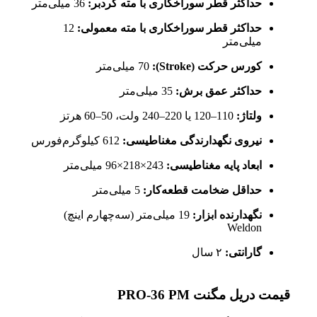
حداکثر قطر سوراخکاری با مته گردبر:
36 میلی‌متر
حداکثر قطر سوراخکاری با مته معمولی:
12
میلی‌متر
کورس حرکت (Stroke):
70 میلی‌متر
حداکثر عمق برش:
35 میلی‌متر
ولتاژ:
110–120 یا 220–240 ولت، 50–60 هرتز
نیروی نگهدارندگی مغناطیسی:
612 کیلوگرم‌فورس
ابعاد پایه مغناطیسی:
243×218×96 میلی‌متر
حداقل ضخامت قطعه‌کار:
5 میلی‌متر
نگهدارنده ابزار:
19 میلی‌متر (سه‌چهارم اینچ)
Weldon
گارانتی:
۲ سال
قیمت دریل مگنت PRO-36 PM