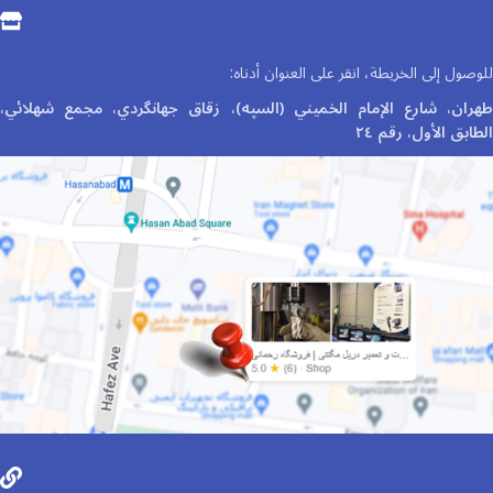
للوصول إلى الخريطة، انقر على العنوان أدناه:
طهران، شارع الإمام الخميني (السپه)، زقاق جهانگردي، مجمع شهلائي،
الطابق الأول، رقم ٢٤