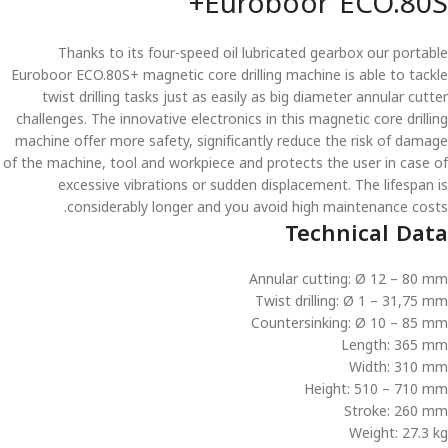
Euroboor ECO.80S+
Thanks to its four-speed oil lubricated gearbox our portable
Euroboor ECO.80S+ magnetic core drilling machine is able to tackle
twist drilling tasks just as easily as big diameter annular cutter
challenges. The innovative electronics in this magnetic core drilling
machine offer more safety, significantly reduce the risk of damage
of the machine, tool and workpiece and protects the user in case of
excessive vibrations or sudden displacement. The lifespan is
considerably longer and you avoid high maintenance costs.
Technical Data
Annular cutting: Ø 12 – 80 mm
Twist drilling: Ø 1 – 31,75 mm
Countersinking: Ø 10 – 85 mm
Length: 365 mm
Width: 310 mm
Height: 510 – 710 mm
Stroke: 260 mm
Weight: 27.3 kg