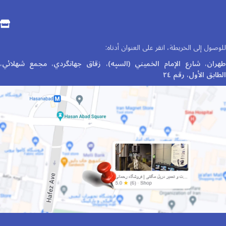
للوصول إلى الخريطة، انقر على العنوان أدناه:
طهران، شارع الإمام الخميني (السپه)، زقاق جهانگردي، مجمع شهلائي،
الطابق الأول، رقم ٢٤