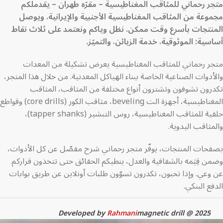
متجر رحماني للمثاقب المغناطيسية – مقرّه طهران – يقدملكم
مجموعة من المثاقب المغناطيسية الأجنبية والإيرانية، ويوصل
المنتجات بأسرع وقت ممكن. نظل وياكم ونعتمد على ثلاث نقاط
أساسية: الموثوقية، خدمة الزبائن، والتميّز.
متجر رحماني للمثاقب المغناطيسية يعرض تشكيلة من المعدات
والأدوات الصناعية الخاصة ببناء الهياكل المعدنية. من خلال هذا المتجر،
تكدرون تشوفون وتشترون أنواع مختلفة من المثاقب، المثاقب
المغناطيسية، أجهزة الت beveling، مثاقب الكور (core drills) وقواطع
حلقية للمثاقب المغناطيسية، روس التبشير (tapper shanks)،
والمثاقب اليدوية.
بصفحات المنتجات، يوفّر متجر رحماني شرح مفصّل عن كل الأدوات،
وضمن قِيَمه بالشفافية والعدل، ينطيكم الحقائق حتى تتخذون قراركم
عن وعي. وإذا تحبون، تكدرون تسوّون طلبات أونلاين عن طريق بوابات
الدفع البنكي.
Developed by
Rahmani
magnetic drill @ 2025