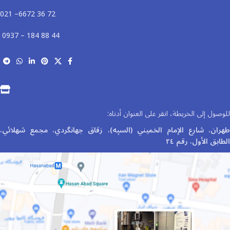
72 36 6672– 021
44 88 184 – 0937
للوصول إلى الخريطة، انقر على العنوان أدناه:
طهران، شارع الإمام الخميني (السپه)، زقاق جهانگردي، مجمع شهلائي،
الطابق الأول، رقم ٢٤