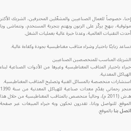
إحنا، خصوصاً للعمال الصناعيين والمشغّلين المحترفين، الشريك الأكثر
موثوقية، بنهج يركّز على الزبون ويهتم بتجربة المستخدم، ونتماشى ويا
أحدث التقنيات العالمية، وعدنا خبرة عالية بعمليات الشغل.
نساعد زباينّا باختيار وشراء مثاقب مغناطيسية بجودة وكفاءة عالية.
الشريك المناسب للمتخصصين الصناعيين
خبراء باختيار المثاقب المغناطيسية وغيرها من الأدوات الصناعية لبناء
الهياكل المعدنية.
استشارات متخصصة بالمسائل الفنية وتصليح المثاقب المغناطيسية.
متجر رحماني يقدّم معدات صناعية للهياكل المعدنية من سنة 1390
هـ.ش (2011 م)، وحالياً متخصص بالمثاقب المغناطيسية من خلال هذا
الموقع. للتواصل ويانا، تقدرون تحكون ويه خبراء المبيعات عبر صفحة
اتصل بنا
بالموقع.