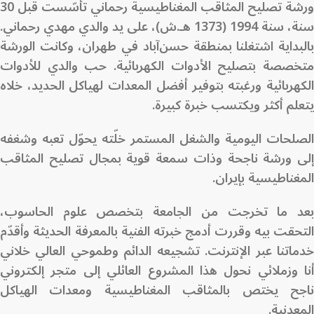
ورشة تصليح المثاقب المغناطيسية رحماني تأسّست قبل 30
سنة، سنة 1994 (1373 هـ.ش)، على يد والدي مهدي رحماني.
بالبداية اشتغلنا بمنطقة حسن‌آباد في طهران، وكانت الورشة
متخصصة بتصليح الأدوات الكهربائية. حب والدي للأدوات
الكهربائية ورغبته بتوفير أفضل المعدات لهياكل الحديد، خلاه
يتعلم أكثر ويكتسب خبرة كبيرة.
الصلحات اليومية والشغل المستمر خلّته يحوّل تعبه وشغفه
إلى ورشة ناجحة وذات سمعة قوية بمجال تصليح المثاقب
المغناطيسية بإيران.
بعد ما تخرجت من الجامعة بتخصص علوم الحاسوب،
التحقت بيه وقررت أدمج خبرته الفنية بالمعرفة الحديثة وأقدّم
خدماتنا عبر الإنترنت. تشجيعه الدائم وطموحي العالي خلاني
أنا وزملائي نحول هذا المشروع العائلي إلى متجر إلكتروني
ناجح يختص بالمثاقب المغناطيسية ومعدات الهياكل
المعدنية.