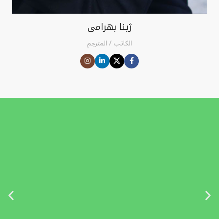
ژینا بهرامی
الكاتب / المترجم
فريق محترف
فريقنا مكوّن من محترفين ذوي خبرة، يحبّون
شغلهم، ودومهم يتعلمون ويتطوّرون حتى يقدّمون
أفضل ما عندهم.