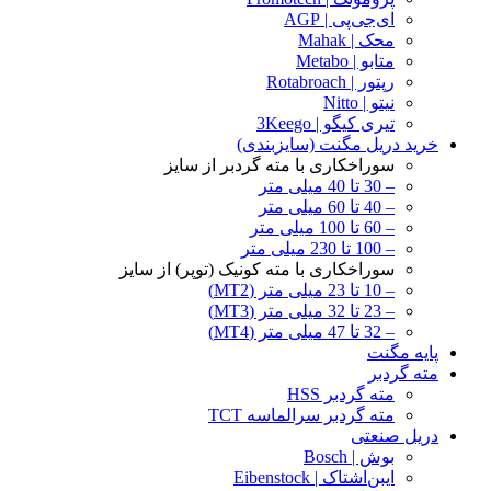
ای‌جی‌پی | AGP
محک | Mahak
متابو | Metabo
رپتور | Rotabroach
نیتو | Nitto
تیری کیگو | 3Keego
خرید دریل مگنت (سایزبندی)
سوراخکاری با مته گردبر از سایز
– 30 تا 40 میلی متر
– 40 تا 60 میلی متر
– 60 تا 100 میلی متر
– 100 تا 230 میلی متر
سوراخکاری با مته کونیک (توپر) از سایز
– 10 تا 23 میلی متر (MT2)
– 23 تا 32 میلی متر (MT3)
– 32 تا 47 میلی متر (MT4)
پایه مگنت
مته گردبر
مته گردبر HSS
مته گردبر سرالماسه TCT
دریل صنعتی
بوش | Bosch
ایبن‌اشتاک | Eibenstock