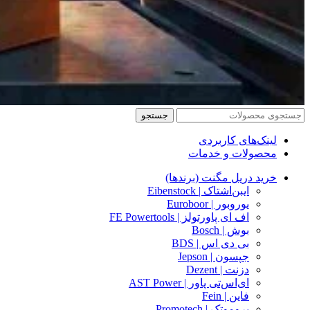
جستجو
لینک‌های کاربردی
محصولات و خدمات
خرید دریل مگنت (برندها)
ایبن‌اشتاک | Eibenstock
یوروبور | Euroboor
اف ای پاورتولز | FE Powertools
بوش | Bosch
بی دی اس | BDS
جپسون | Jepson
دزنت | Dezent
ای‌اس‌تی پاور | AST Power
فاین | Fein
پروموتک | Promotech