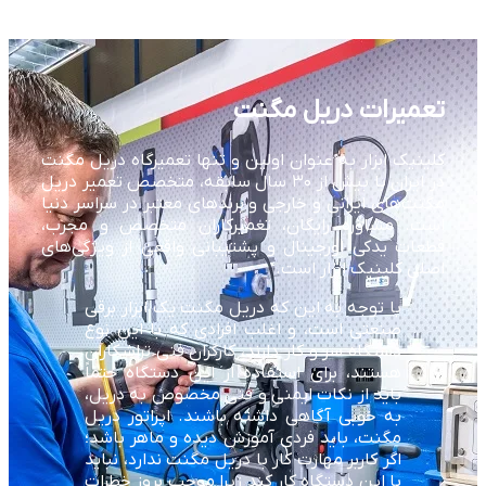
تعمیرات دریل مگنت
کلینیک ابزار به عنوان اولین و تنها تعمیرگاه دریل مگنت
در ایران با بیش از ۳۰ سال سابقه، متخصص تعمیر دریل
مگنت‌های ایرانی و خارجی و برندهای معتبر در سراسر دنیا
است. مشاوره رایگان، تعمیرکاران متخصص و مجرب،
قطعات یدکی اورجینال و پشتیبانی واقعی از ویژگی‌های
اصلی کلینیک ابزار است.
با توجه به این که دریل مگنت یک ابزار برقی
صنعتی است، و اغلب افرادی که با این نوع
دستگاه سر و کار دارند، کارگران فنی تراشکاران
هستند، برای استفاده از این دستگاه حتماً
باید از نکات ایمنی و فنی مخصوص به دریل،
به خوبی آگاهی داشته باشند. اپراتور دریل
مگنت، باید فردی آموزش دیده و ماهر باشد؛
اگر کاربر مهارت کار با دریل مگنت ندارد، نباید
با این دستگاه کار کند زیرا موجب بروز خطرات