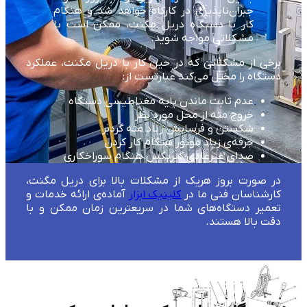
جبران‌ناپذیری در کارگاه خواهد شد و هنگام
کار با دستگاه دریل مگنت، ممکن است با
مشکلاتی مواجه شوید.
برخی از مشکلاتی که در حین کار با دریل مگنت، عملکرد
دستگاه را مختل می‌کند عبارتست از:
عدم ثابت ماندن پایه مغناطیسی دستگاه
خروج مته از محل مورد نظر
شکستن و فرسایش زیاد مته گردبر
جرقه‌ی زیاد موتور هنگام کار کردن
صدای غیرعادی گیربکس هنگام سوراخکاری
در صورت بروز هریک از مشکلات بالا برای دریل مگنت،
کارشناسان فنی ما در
کلینیک ابزار
آماده‌ی ارائه خدمات و
تعمیر دستگاه‌های شما در سریعترین زمان ممکن و با
دقت بالا هستند.