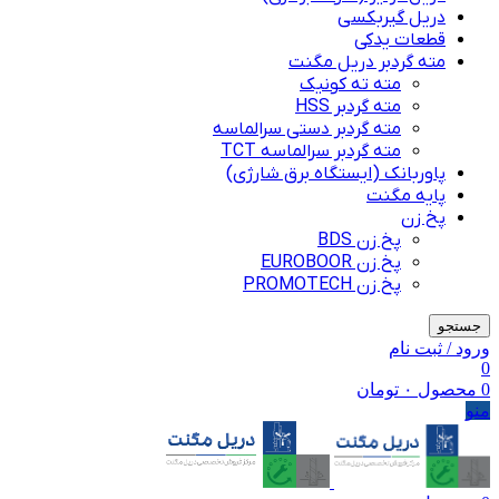
دریل گیربکسی
قطعات یدکی
مته گردبر دریل مگنت
مته ته کونیک
مته گردبر HSS
مته گردبر دستی سرالماسه
مته گردبر سرالماسه TCT
پاوربانک (ایستگاه برق شارژی)
پایه مگنت
پخ زن
پخ زن BDS
پخ زن EUROBOOR
پخ زن PROMOTECH
جستجو
ورود / ثبت نام
0
0
محصول
۰
تومان
منو