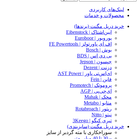
لینک‌های کاربردی
محصولات و خدمات
خرید دریل مگنت (برندها)
ایبن‌اشتاک | Eibenstock
یوروبور | Euroboor
اف ای پاورتولز | FE Powertools
بوش | Bosch
بی دی اس | BDS
جپسون | Jepson
دزنت | Dezent
ای‌اس‌تی پاور | AST Power
فاین | Fein
پروموتک | Promotech
ای‌جی‌پی | AGP
محک | Mahak
متابو | Metabo
رپتور | Rotabroach
نیتو | Nitto
تیری کیگو | 3Keego
خرید دریل مگنت (سایزبندی)
سوراخکاری با مته گردبر از سایز
– 30 تا 40 میلی متر