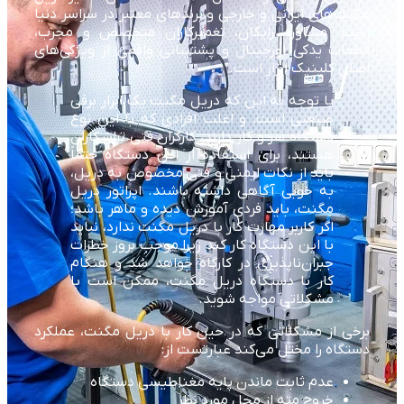
مگنت‌های ایرانی و خارجی و برندهای معتبر در سراسر دنیا
است. مشاوره رایگان، تعمیرکاران متخصص و مجرب،
قطعات یدکی اورجینال و پشتیبانی واقعی از ویژگی‌های
اصلی کلینیک ابزار است.
با توجه به این که دریل مگنت یک ابزار برقی
صنعتی است، و اغلب افرادی که با این نوع
دستگاه سر و کار دارند، کارگران فنی تراشکاران
هستند، برای استفاده از این دستگاه حتماً
باید از نکات ایمنی و فنی مخصوص به دریل،
به خوبی آگاهی داشته باشند. اپراتور دریل
مگنت، باید فردی آموزش دیده و ماهر باشد؛
اگر کاربر مهارت کار با دریل مگنت ندارد، نباید
با این دستگاه کار کند زیرا موجب بروز خطرات
جبران‌ناپذیری در کارگاه خواهد شد و هنگام
کار با دستگاه دریل مگنت، ممکن است با
مشکلاتی مواجه شوید.
برخی از مشکلاتی که در حین کار با دریل مگنت، عملکرد
دستگاه را مختل می‌کند عبارتست از:
عدم ثابت ماندن پایه مغناطیسی دستگاه
خروج مته از محل مورد نظر