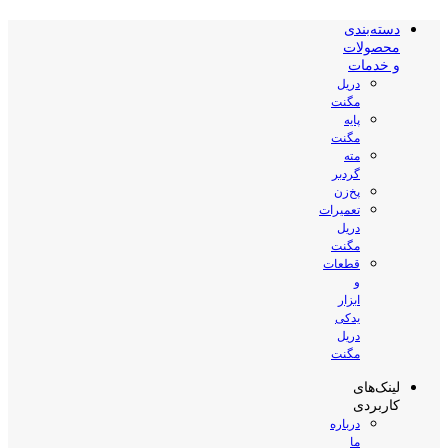
دسته‌بندی
محصولات
و خدمات
دریل
مگنت
پایه
مگنت
مته
گردبر
پخ‌زن
تعمیرات
دریل
مگنت
قطعات
و
ابزار
یدکی
دریل
مگنت
لینک‌های
کاربردی
درباره
ما