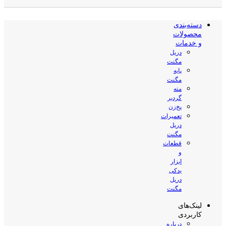
دسته‌بندی
محصولات
و خدمات
دریل
مگنت
پایه
مگنت
مته
گردبر
پخ‌زن
تعمیرات
دریل
مگنت
قطعات
و
ابزار
یدکی
دریل
مگنت
لینک‌های
کاربردی
درباره