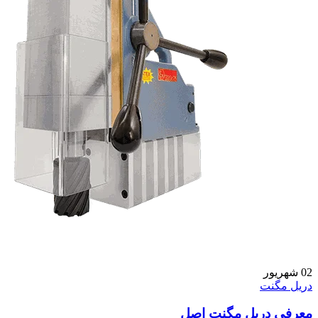
02
شهریور
دریل مگنت
معرفی دریل مگنت اصل