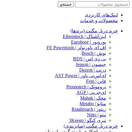
جستجو
لینک‌های کاربردی
محصولات و خدمات
خرید دریل مگنت (برندها)
ایبن‌اشتاک | Eibenstock
یوروبور | Euroboor
اف ای پاورتولز | FE Powertools
بوش | Bosch
بی دی اس | BDS
جپسون | Jepson
دزنت | Dezent
ای‌اس‌تی پاور | AST Power
فاین | Fein
پروموتک | Promotech
ای‌جی‌پی | AGP
محک | Mahak
متابو | Metabo
رپتور | Rotabroach
نیتو | Nitto
تیری کیگو | 3Keego
خرید دریل مگنت (سایزبندی)
سوراخکاری با مته گردبر از سایز