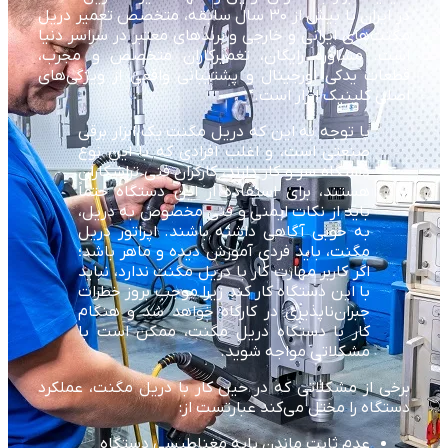
در ایران با بیش از ۳۰ سال سابقه، متخصص تعمیر دریل
مگنت‌های ایرانی و خارجی و برندهای معتبر در سراسر دنیا
است. مشاوره رایگان، تعمیرکاران متخصص و مجرب،
قطعات یدکی اورجینال و پشتیبانی واقعی از ویژگی‌های
اصلی کلینیک ابزار است.
با توجه به این که دریل مگنت یک ابزار برقی
صنعتی است، و اغلب افرادی که با این نوع
دستگاه سر و کار دارند، کارگران فنی تراشکاران
هستند، برای استفاده از این دستگاه حتماً
باید از نکات ایمنی و فنی مخصوص به دریل،
به خوبی آگاهی داشته باشند. اپراتور دریل
مگنت، باید فردی آموزش دیده و ماهر باشد؛
اگر کاربر مهارت کار با دریل مگنت ندارد، نباید
با این دستگاه کار کند زیرا موجب بروز خطرات
جبران‌ناپذیری در کارگاه خواهد شد و هنگام
کار با دستگاه دریل مگنت، ممکن است با
مشکلاتی مواجه شوید.
برخی از مشکلاتی که در حین کار با دریل مگنت، عملکرد
دستگاه را مختل می‌کند عبارتست از:
عدم ثابت ماندن پایه مغناطیسی دستگاه