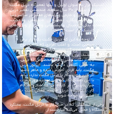
کلینیک ابزار به عنوان اولین و تنها تعمیرگاه دریل مگنت
در ایران با بیش از ۳۰ سال سابقه، متخصص تعمیر دریل
مگنت‌های ایرانی و خارجی و برندهای معتبر در سراسر دنیا
است. مشاوره رایگان، تعمیرکاران متخصص و مجرب،
قطعات یدکی اورجینال و پشتیبانی واقعی از ویژگی‌های
اصلی کلینیک ابزار است.
با توجه به این که دریل مگنت یک ابزار برقی
صنعتی است، و اغلب افرادی که با این نوع
دستگاه سر و کار دارند، کارگران فنی تراشکاران
هستند، برای استفاده از این دستگاه حتماً
باید از نکات ایمنی و فنی مخصوص به دریل،
به خوبی آگاهی داشته باشند. اپراتور دریل
مگنت، باید فردی آموزش دیده و ماهر باشد؛
اگر کاربر مهارت کار با دریل مگنت ندارد، نباید
با این دستگاه کار کند زیرا موجب بروز خطرات
جبران‌ناپذیری در کارگاه خواهد شد و هنگام
کار با دستگاه دریل مگنت، ممکن است با
مشکلاتی مواجه شوید.
برخی از مشکلاتی که در حین کار با دریل مگنت، عملکرد
دستگاه را مختل می‌کند عبارتست از: