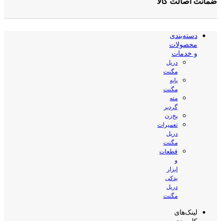
ضمانت اصالت کالا
دسته‌بندی
محصولات
و خدمات
دریل
مگنت
پایه
مگنت
مته
گردبر
پخ‌زن
تعمیرات
دریل
مگنت
قطعات
و
ابزار
یدکی
دریل
مگنت
لینک‌های