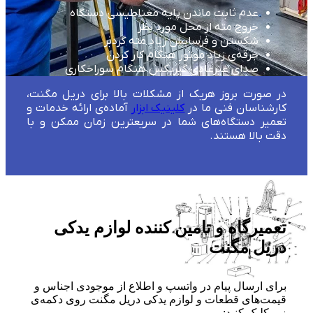
عدم ثابت ماندن پایه مغناطیسی دستگاه
خروج مته از محل مورد نظر
شکستن و فرسایش زیاد مته گردبر
جرقه‌ی زیاد موتور هنگام کار کردن
صدای غیرعادی گیربکس هنگام سوراخکاری
در صورت بروز هریک از مشکلات بالا برای دریل مگنت،
کارشناسان فنی ما در
کلینیک ابزار
آماده‌ی ارائه خدمات و
تعمیر دستگاه‌های شما در سریعترین زمان ممکن و با
دقت بالا هستند.
تعمیرگاه و تامین کننده لوازم یدکی
دریل مگنت
برای ارسال پیام در واتسپ و اطلاع از موجودی اجناس و
قیمت‌های قطعات و لوازم یدکی دریل مگنت روی دکمه‌ی
زیر کلیک کنید: