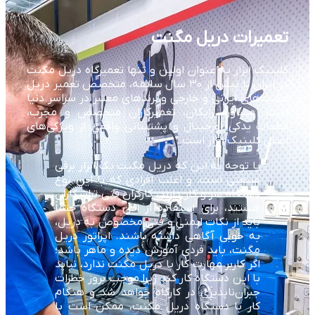
تعمیرات دریل مگنت
کلینیک ابزار به عنوان اولین و تنها تعمیرگاه دریل مگنت
در ایران با بیش از ۳۰ سال سابقه، متخصص تعمیر دریل
مگنت‌های ایرانی و خارجی و برندهای معتبر در سراسر دنیا
است. مشاوره رایگان، تعمیرکاران متخصص و مجرب،
قطعات یدکی اورجینال و پشتیبانی واقعی از ویژگی‌های
اصلی کلینیک ابزار است.
با توجه به این که دریل مگنت یک ابزار برقی
صنعتی است، و اغلب افرادی که با این نوع
دستگاه سر و کار دارند، کارگران فنی تراشکاران
هستند، برای استفاده از این دستگاه حتماً
باید از نکات ایمنی و فنی مخصوص به دریل،
به خوبی آگاهی داشته باشند. اپراتور دریل
مگنت، باید فردی آموزش دیده و ماهر باشد؛
اگر کاربر مهارت کار با دریل مگنت ندارد، نباید
با این دستگاه کار کند زیرا موجب بروز خطرات
جبران‌ناپذیری در کارگاه خواهد شد و هنگام
کار با دستگاه دریل مگنت، ممکن است با