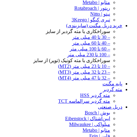
متابو | Metabo
رپتور | Rotabroach
نیتو | Nitto
تیری کیگو | 3Keego
خرید دریل مگنت (سایزبندی)
سوراخکاری با مته گردبر از سایز
– 30 تا 40 میلی متر
– 40 تا 60 میلی متر
– 60 تا 100 میلی متر
– 100 تا 230 میلی متر
سوراخکاری با مته کونیک (توپر) از سایز
– 10 تا 23 میلی متر (MT2)
– 23 تا 32 میلی متر (MT3)
– 32 تا 47 میلی متر (MT4)
پایه مگنت
مته گردبر
مته گردبر HSS
مته گردبر سرالماسه TCT
دریل صنعتی
بوش | Bosch
ایبن‌اشتاک | Eibenstock
میلواکی | Milwaukee
متابو | Metabo
فاین | Fein