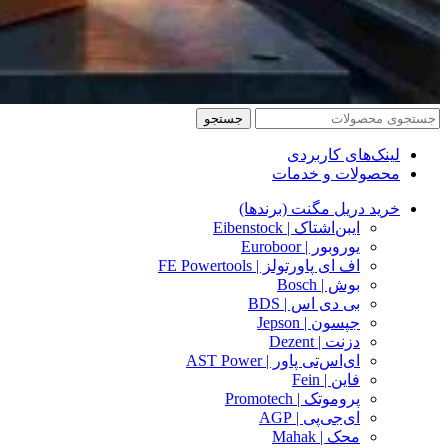
جستجو
لینک‌های کاربردی
محصولات و خدمات
خرید دریل مگنت (برندها)
ایبن‌اشتاک | Eibenstock
یوروبور | Euroboor
اف ای پاورتولز | FE Powertools
بوش | Bosch
بی دی اس | BDS
جپسون | Jepson
دزنت | Dezent
ای‌اس‌تی پاور | AST Power
فاین | Fein
پروموتک | Promotech
ای‌جی‌پی | AGP
محک | Mahak