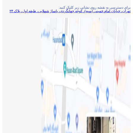
برای دسترسی به نقشه روی نشانی زیر کلیک کنید:
تهران، خیابان امام خمینی (سپه)، کوچه جهانگردی،‌ پاساژ شهلایی، طبقه اول، پلاک ۲۴