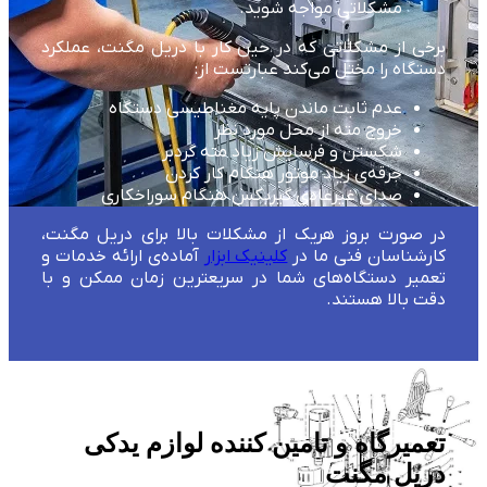
مشکلاتی مواجه شوید.
برخی از مشکلاتی که در حین کار با دریل مگنت، عملکرد
دستگاه را مختل می‌کند عبارتست از:
عدم ثابت ماندن پایه مغناطیسی دستگاه
خروج مته از محل مورد نظر
شکستن و فرسایش زیاد مته گردبر
جرقه‌ی زیاد موتور هنگام کار کردن
صدای غیرعادی گیربکس هنگام سوراخکاری
در صورت بروز هریک از مشکلات بالا برای دریل مگنت،
کارشناسان فنی ما در
کلینیک ابزار
آماده‌ی ارائه خدمات و
تعمیر دستگاه‌های شما در سریعترین زمان ممکن و با
دقت بالا هستند.
تعمیرگاه و تامین کننده لوازم یدکی
دریل مگنت