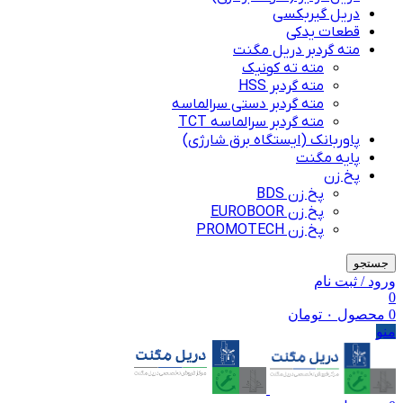
دریل گیربکسی
قطعات یدکی
مته گردبر دریل مگنت
مته ته کونیک
مته گردبر HSS
مته گردبر دستی سرالماسه
مته گردبر سرالماسه TCT
پاوربانک (ایستگاه برق شارژی)
پایه مگنت
پخ زن
پخ زن BDS
پخ زن EUROBOOR
پخ زن PROMOTECH
جستجو
ورود / ثبت نام
0
0
محصول
۰
تومان
منو