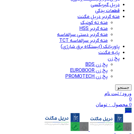
دریل گیربکسی
قطعات یدکی
مته گردبر دریل مگنت
مته ته کونیک
مته گردبر HSS
مته گردبر دستی سرالماسه
مته گردبر سرالماسه TCT
پاوربانک (ایستگاه برق شارژی)
پایه مگنت
پخ زن
پخ زن BDS
پخ زن EUROBOOR
پخ زن PROMOTECH
جستجو
ورود / ثبت نام
0
0
محصول
۰
تومان
منو