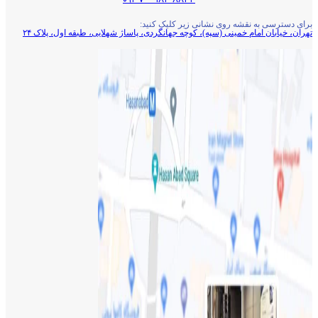
برای دسترسی به نقشه روی نشانی زیر کلیک کنید:
تهران، خیابان امام خمینی (سپه)، کوچه جهانگردی،‌ پاساژ شهلایی، طبقه اول، پلاک ۲۴