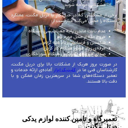
مشکلاتی مواجه شوید.
برخی از مشکلاتی که در حین کار با دریل مگنت، عملکرد
دستگاه را مختل می‌کند عبارتست از:
عدم ثابت ماندن پایه مغناطیسی دستگاه
خروج مته از محل مورد نظر
شکستن و فرسایش زیاد مته گردبر
جرقه‌ی زیاد موتور هنگام کار کردن
صدای غیرعادی گیربکس هنگام سوراخکاری
در صورت بروز هریک از مشکلات بالا برای دریل مگنت،
کارشناسان فنی ما در
کلینیک ابزار
آماده‌ی ارائه خدمات و
تعمیر دستگاه‌های شما در سریعترین زمان ممکن و با
دقت بالا هستند.
تعمیرگاه و تامین کننده لوازم یدکی
دریل مگنت