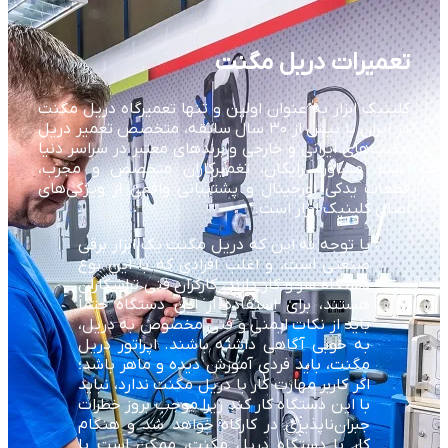
تعمیرات دریل مگنت
کلینیک ابزار به عنوان اولین و تنها تعمیرگاه دریل مگنت
در ایران با بیش از ۳۰ سال سابقه، متخصص تعمیر دریل
مگنت‌های ایرانی و خارجی و برندهای معتبر در سراسر دنیا
است. مشاوره رایگان، تعمیرکاران متخصص و مجرب،
قطعات یدکی اورجینال و پشتیبانی واقعی از ویژگی‌های
اصلی کلینیک ابزار است.
با توجه به این که دریل مگنت یک ابزار برقی
صنعتی است، و اغلب افرادی که با این نوع
دستگاه سر و کار دارند، کارگران فنی تراشکاران
هستند، برای استفاده از این دستگاه حتماً
باید از نکات ایمنی و فنی مخصوص به دریل،
به خوبی آگاهی داشته باشند. اپراتور دریل
مگنت، باید فردی آموزش دیده و ماهر باشد؛
اگر کاربر مهارت کار با دریل مگنت ندارد، نباید
با این دستگاه کار کند زیرا موجب بروز خطرات
جبران‌ناپذیری در کارگاه خواهد شد و هنگام
کار با دستگاه دریل مگنت، ممکن است با