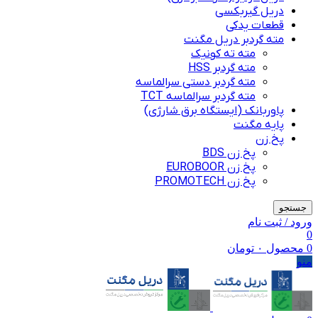
دریل گیربکسی
قطعات یدکی
مته گردبر دریل مگنت
مته ته کونیک
مته گردبر HSS
مته گردبر دستی سرالماسه
مته گردبر سرالماسه TCT
پاوربانک (ایستگاه برق شارژی)
پایه مگنت
پخ زن
پخ زن BDS
پخ زن EUROBOOR
پخ زن PROMOTECH
جستجو
ورود / ثبت نام
0
0
محصول
۰
تومان
منو