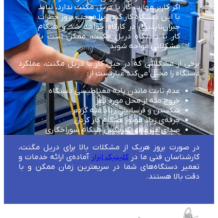
اگر کاربر مهارت کار با دریل مگنت ندارد، نباید
با این دستگاه کار کند زیرا موجب بروز خطرات
جبران‌ناپذیری در کارگاه خواهد شد و هنگام
کار با دستگاه دریل مگنت، ممکن است با
مشکلاتی مواجه شوید.
برخی از مشکلاتی که در حین کار با دریل مگنت، عملکرد
دستگاه را مختل می‌کند عبارتست از:
عدم ثابت ماندن پایه مغناطیسی دستگاه
خروج مته از محل مورد نظر
شکستن و فرسایش زیاد مته گردبر
جرقه‌ی زیاد موتور هنگام کار کردن
صدای غیرعادی گیربکس هنگام سوراخکاری
در صورت بروز هریک از مشکلات بالا برای دریل مگنت،
کارشناسان فنی ما در
کلینیک ابزار
آماده‌ی ارائه خدمات و
تعمیر دستگاه‌های شما در سریعترین زمان ممکن و با
دقت بالا هستند.