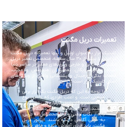
تعمیرات دریل مگنت
کلینیک ابزار به عنوان اولین و تنها تعمیرگاه دریل مگنت
در ایران با بیش از ۳۰ سال سابقه، متخصص تعمیر دریل
مگنت‌های ایرانی و خارجی و برندهای معتبر در سراسر دنیا
است. مشاوره رایگان، تعمیرکاران متخصص و مجرب،
قطعات یدکی اورجینال و پشتیبانی واقعی از ویژگی‌های
اصلی کلینیک ابزار است.
با توجه به این که دریل مگنت یک ابزار برقی
صنعتی است، و اغلب افرادی که با این نوع
دستگاه سر و کار دارند، کارگران فنی تراشکاران
هستند، برای استفاده از این دستگاه حتماً
باید از نکات ایمنی و فنی مخصوص به دریل،
به خوبی آگاهی داشته باشند. اپراتور دریل
مگنت، باید فردی آموزش دیده و ماهر باشد؛