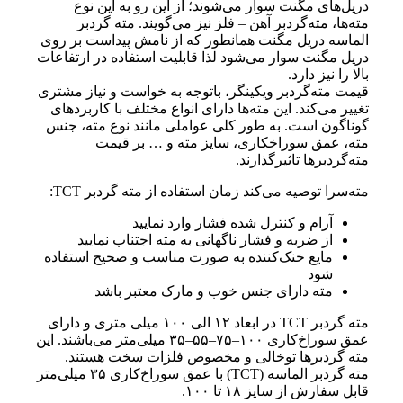
دریل‌های مگنت سوار می‌شوند؛ از این رو به این نوع
مته‌ها، مته‌گردبر آهن – فلز نیز می‌گویند. مته گردبر
الماسه دریل مگنت همانطور که از نامش پیداست بر روی
دریل مگنت سوار می‌شود لذا قابلیت استفاده در ارتفاعات
بالا را نیز دارد.
قیمت مته‌گردبر ویکینگر، باتوجه به خواست و نیاز مشتری
تغییر می‌کند. این مته‌ها دارای انواع مختلف با کاربردهای
گوناگون است. به طور کلی عواملی مانند نوع مته، جنس
مته، عمق سوراخکاری، سایز مته و … بر قیمت
مته‌گردبرها تاثیرگذارند.
مته‌سرا توصیه می‌کند زمان استفاده از مته گردبر TCT:
آرام و کنترل شده فشار وارد نمایید
از ضربه و فشار ناگهانی به مته اجتناب نمایید
مایع خنک‌کننده به صورت مناسب و صحیح استفاده
شود
مته دارای جنس خوب و مارک معتبر باشد
مته گردبر TCT در ابعاد ۱۲ الی ۱۰۰ میلی متری و دارای
عمق سوراخ‌کاری ۱۰۰–۷۵–۵۵–۳۵ میلی‌متر می‌باشند. این
مته گردبرها توخالی و مخصوص فلزات سخت هستند.
مته گردبر الماسه (TCT) با عمق سوراخ‌کاری ۳۵ میلی‌متر
قابل سفارش از سایز ۱۸ تا ۱۰۰.