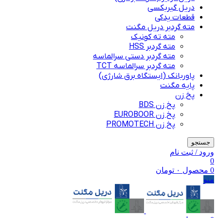
دریل گیربکسی
قطعات یدکی
مته گردبر دریل مگنت
مته ته کونیک
مته گردبر HSS
مته گردبر دستی سرالماسه
مته گردبر سرالماسه TCT
پاوربانک (ایستگاه برق شارژی)
پایه مگنت
پخ زن
پخ زن BDS
پخ زن EUROBOOR
پخ زن PROMOTECH
جستجو
ورود / ثبت نام
0
0
محصول
۰
تومان
منو