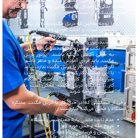
است. مشاوره رایگان، تعمیرکاران متخصص و مجرب،
قطعات یدکی اورجینال و پشتیبانی واقعی از ویژگی‌های
اصلی کلینیک ابزار است.
با توجه به این که دریل مگنت یک ابزار برقی
صنعتی است، و اغلب افرادی که با این نوع
دستگاه سر و کار دارند، کارگران فنی تراشکاران
هستند، برای استفاده از این دستگاه حتماً
باید از نکات ایمنی و فنی مخصوص به دریل،
به خوبی آگاهی داشته باشند. اپراتور دریل
مگنت، باید فردی آموزش دیده و ماهر باشد؛
اگر کاربر مهارت کار با دریل مگنت ندارد، نباید
با این دستگاه کار کند زیرا موجب بروز خطرات
جبران‌ناپذیری در کارگاه خواهد شد و هنگام
کار با دستگاه دریل مگنت، ممکن است با
مشکلاتی مواجه شوید.
برخی از مشکلاتی که در حین کار با دریل مگنت، عملکرد
دستگاه را مختل می‌کند عبارتست از:
عدم ثابت ماندن پایه مغناطیسی دستگاه
خروج مته از محل مورد نظر
شکستن و فرسایش زیاد مته گردبر