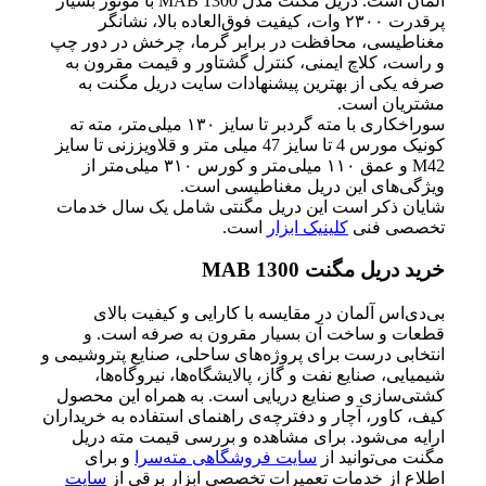
آلمان است. دریل مگنت مدل MAB 1300 با موتور بسیار
پرقدرت ۲۳۰۰ وات، کیفیت فوق‌العاده بالا، نشانگر
مغناطیسی، محافظت در برابر گرما، چرخش در دور چپ
و راست، کلاچ ایمنی، کنترل گشتاور و قیمت مقرون به
صرفه یکی از بهترین پیشنهادات سایت دریل مگنت به
مشتریان است.
سوراخکاری با مته گردبر تا سایز ۱۳۰ میلی‌متر، مته ته
کونیک مورس 4 تا سایز 47 میلی متر و قلاویززنی تا سایز
M42 و عمق ۱۱۰ میلی‌متر و کورس ۳۱۰ میلی‌متر از
ویژگی‌های این دریل مغناطیسی است.
شایان ذکر است این دریل مگنتی شامل یک سال خدمات
تخصصی فنی
کلینیک ابزار
است.
خرید دریل مگنت MAB 1300
بی‌دی‌اس آلمان در مقایسه با کارایی و کیفیت بالای
قطعات و ساخت آن بسیار مقرون به صرفه است. و
انتخابی درست برای پروژه‌های ساحلی، صنایع پتروشیمی و
شیمیایی، صنایع نفت و گاز، پالایشگاه‌ها، نیروگاه‌ها،
کشتی‌سازی و صنایع دریایی است. به همراه این محصول
کیف، کاور، آچار و دفترچه‌ی راهنمای استفاده به خریداران
ارایه می‌شود. برای مشاهده و بررسی قیمت مته دریل
مگنت می‌توانید از
سایت فروشگاهی مته‌سرا
و برای
اطلاع از خدمات تعمیرات تخصصی ابزار برقی از
سایت