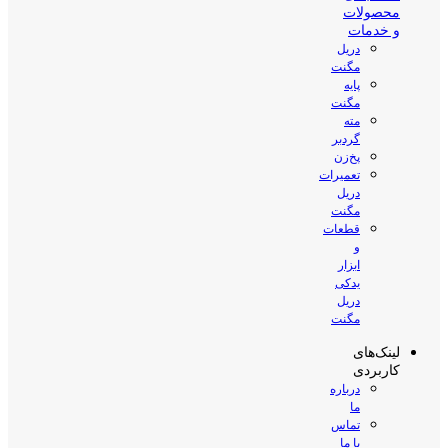
محصولات
و خدمات
دریل
مگنت
پایه
مگنت
مته
گردبر
پخ‌زن
تعمیرات
دریل
مگنت
قطعات
و
ابزار
یدکی
دریل
مگنت
لینک‌های
کاربردی
درباره
ما
تماس
با ما