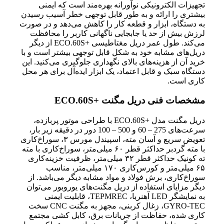
تجهیزات الکترونیکی نوآورانه بهره‌مند است که ایمنی
بیشتری را ارائه و به طور قابل توجهی خطر آسیب رسیدن
به دستگاه، ابزار و قطعه کار را کاهش می‌دهد و در صورت
لرزش بیش از حد یا جابجایی ناگهانی کاربر را محافظت
می‌کند. طول عمر دریل مغتاطیسی +ECO.60S از دیگر
دریل‌های مشابه خود به شکل قابل توجهی بیشتر است و با
خرید آن از هزینه‌های بالای نگهداری جلوگیری می‌کنید. این
دستگاه سبک و قابل اعتماد، یک ابزار ایده‌آل برای هر محل
کاری است.
مشخصات فنی دریل مگنت +ECO.60S
دریل مگنت مدل +ECO.60S با طراحی موتور پربازده،
سرعت‌های 275 – 60 و 500 – 100 دور در دقیقه زیر بار،
تعویض سریع و آسان مته، اسپیندل مورس ۳، سوراخ‌کاری
با مته گردبر حداکثر قطر ۶۰ میلی‌متر، سوراخ‌کاری با مته
ته کونیک حداکثر قطر ۳۲ میلی‌متر، ظرفیت خزینه‌کاری
۶۵ میلی‌متر و کورس‌کاری ۱۷۰ میلی‌متر، مناسب
سوراخ‌کاری، برش فولاد و مواد مشابه دیگر می‌باشد. از
دیگر مزایای استفاده از دریل مگنت‌های یوروبور می‌توان
به نمایشگر LED آهنربا، TEPMREC، قابلیت ایمنی
GYRO-TEC، زغال کربنی، مجهز به مگنت CNC سخت
کاری شده، حفاظت از جریانات برق، کابل کشی مجتمع