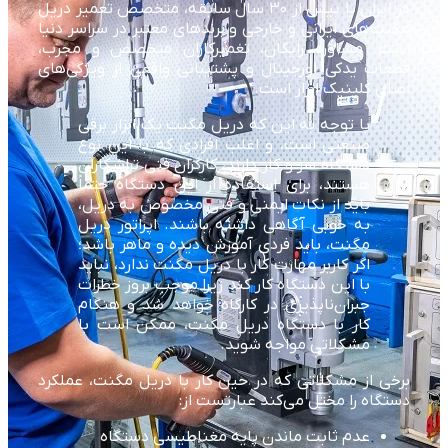
در ایران با بیش از ۳۰ سال سابقه، متخصص تعمیر دریل
مگنت‌های ایرانی و خارجی و برندهای معتبر در سراسر دنیا
است. مشاوره رایگان، تعمیرکاران متخصص و مجرب،
قطعات یدکی اورجینال و پشتیبانی واقعی از ویژگی‌های
اصلی کلینیک ابزار است.
با توجه به این که دریل مگنت یک ابزار برقی
صنعتی است، و اغلب افرادی که با این نوع
دستگاه سر و کار دارند، کارگران فنی تراشکاران
هستند، برای استفاده از این دستگاه حتماً
باید از نکات ایمنی و فنی مخصوص به دریل،
به خوبی آگاهی داشته باشند. اپراتور دریل
مگنت، باید فردی آموزش دیده و ماهر باشد؛
اگر کاربر مهارت کار با دریل مگنت ندارد، نباید
با این دستگاه کار کند زیرا موجب بروز خطرات
جبران‌ناپذیری در کارگاه خواهد شد و هنگام
کار با دستگاه دریل مگنت، ممکن است با
مشکلاتی مواجه شوید.
برخی از مشکلاتی که در حین کار با دریل مگنت، عملکرد
دستگاه را مختل می‌کند عبارتست از:
عدم ثابت ماندن پایه مغناطیسی دستگاه