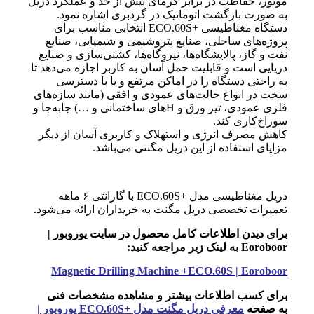
موتور، حفاظت در برابر گرمای بیش از حد و عملکرد دریل
به صورت بازگشت اتوماتیک در گردبری اشاره نمود.
دستگاه مغناطیسی +ECO.60S انتخابی مناسب برای
پروژه‌های ساحلی، صنایع پتروشیمی و شیمیایی، صنایع
نفت و گاز، پالایشگاه‌ها، نیروگاه‌ها، کشتی‌سازی و صنایع
دریایی است و قابلیت حمل آسان به کاربر اجازه می‌دهد تا
به راحتی دستگاه را در اماکن مرتفع و یا با دسترسی
سخت در انواع حالت‌های عمودی و افقی (مانند سازه‌های
فلزی عمودی، تیر ورق و Hهای ساختمانی و …) جابه‌جا و
سوراخ‌کاری کند.
کاهش مصرف انرژی و استهلاک و کاربری آسان از دیگر
مزایای استفاده از این دریل مگنتی می‌باشد.
دریل مغناطیسی مدل +ECO.60S با گارانتی ۶ ماهه
تعمیرات تخصصی دریل مگنت به خریداران ارائه می‌شود.
برای دیدن اطلاعات کامل محصول در سایت یوروبور |
Eoroboor به لینک زیر مراجعه کنید:
Magnetic Drilling Machine +ECO.60S | Eoroboor
برای کسب اطلاعات بیشتر و مشاهده مشخصات فنی
به صفحه
معرفی دریل مگنت مدل +ECO.60S یوروبور |