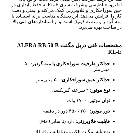
الکترومغناطیسی پیشرفته سری RL-E به حفظ پایداری در
حین سوراخکاری و قلاویززنی کمک می‌کند و ایمنی و دقت
کار را افزایش می‌دهد. این دستگاه مناسب برای استفاده با
مته گردبر و مته ته کونیک است و از استانداردهای فنی بالا
در ساخت بهره می‌برد.
مشخصات فنی دریل مگنت ALFRA RB 50 B
RL-E
حداکثر ظرفیت سوراخکاری با مته گردبر
: ۵۰
میلی‌متر
حداکثر عمق سوراخکاری
: ۵۰ میلی‌متر
نوع موتور
: ۲ سرعته گیربکسی
توان موتور
: ۱۷۰۰ وات
دور موتور
: ۲۵۰ / ۴۵۰ دور در دقیقه
قابلیت قلاویززنی
: دارد (تا سایز M20)
نوع پایه
: مگنت الکترومغناطیسی RL-E