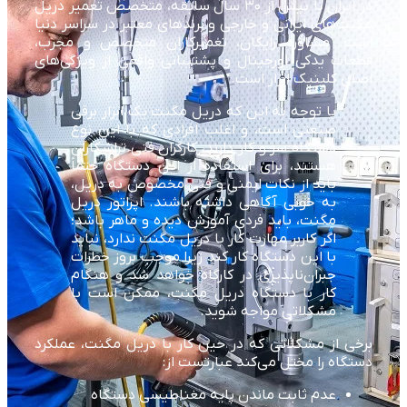
در ایران با بیش از ۳۰ سال سابقه، متخصص تعمیر دریل
مگنت‌های ایرانی و خارجی و برندهای معتبر در سراسر دنیا
است. مشاوره رایگان، تعمیرکاران متخصص و مجرب،
قطعات یدکی اورجینال و پشتیبانی واقعی از ویژگی‌های
اصلی کلینیک ابزار است.
با توجه به این که دریل مگنت یک ابزار برقی
صنعتی است، و اغلب افرادی که با این نوع
دستگاه سر و کار دارند، کارگران فنی تراشکاران
هستند، برای استفاده از این دستگاه حتماً
باید از نکات ایمنی و فنی مخصوص به دریل،
به خوبی آگاهی داشته باشند. اپراتور دریل
مگنت، باید فردی آموزش دیده و ماهر باشد؛
اگر کاربر مهارت کار با دریل مگنت ندارد، نباید
با این دستگاه کار کند زیرا موجب بروز خطرات
جبران‌ناپذیری در کارگاه خواهد شد و هنگام
کار با دستگاه دریل مگنت، ممکن است با
مشکلاتی مواجه شوید.
برخی از مشکلاتی که در حین کار با دریل مگنت، عملکرد
دستگاه را مختل می‌کند عبارتست از:
عدم ثابت ماندن پایه مغناطیسی دستگاه