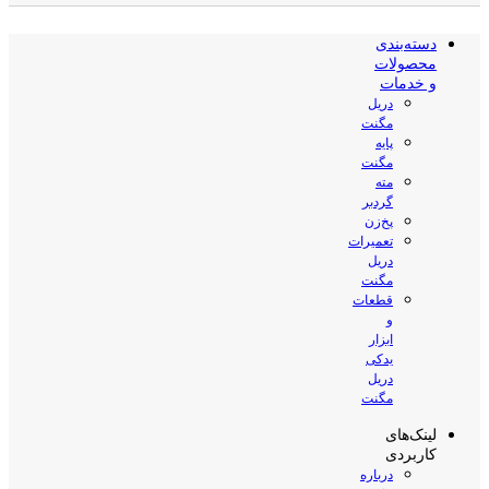
دسته‌بندی
محصولات
و خدمات
دریل
مگنت
پایه
مگنت
مته
گردبر
پخ‌زن
تعمیرات
دریل
مگنت
قطعات
و
ابزار
یدکی
دریل
مگنت
لینک‌های
کاربردی
درباره