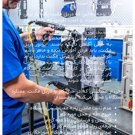
اصلی کلینیک ابزار است.
با توجه به این که دریل مگنت یک ابزار برقی
صنعتی است، و اغلب افرادی که با این نوع
دستگاه سر و کار دارند، کارگران فنی تراشکاران
هستند، برای استفاده از این دستگاه حتماً
باید از نکات ایمنی و فنی مخصوص به دریل،
به خوبی آگاهی داشته باشند. اپراتور دریل
مگنت، باید فردی آموزش دیده و ماهر باشد؛
اگر کاربر مهارت کار با دریل مگنت ندارد، نباید
با این دستگاه کار کند زیرا موجب بروز خطرات
جبران‌ناپذیری در کارگاه خواهد شد و هنگام
کار با دستگاه دریل مگنت، ممکن است با
مشکلاتی مواجه شوید.
برخی از مشکلاتی که در حین کار با دریل مگنت، عملکرد
دستگاه را مختل می‌کند عبارتست از:
عدم ثابت ماندن پایه مغناطیسی دستگاه
خروج مته از محل مورد نظر
شکستن و فرسایش زیاد مته گردبر
جرقه‌ی زیاد موتور هنگام کار کردن
صدای غیرعادی گیربکس هنگام سوراخکاری