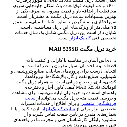
آلمان است. دریل مگنت MAB 525SB با موتور پرقدرت
۱۶۰۰ وات، کیفیت فوق‌العاده بالا، امکان جابه‌جایی سریع،
محافظت از اضافه بار و قیمت مقرون به صرفه یکی از
بهترین پیشنهادات سایت دریل مگنت به مشتریان است.
سوراخکاری با مته گردبر تا سایز ۵۰ تا ۶۰ میلی‌متر، عمق
۷۵ میلی‌متر از ویژگی‌های این دریل مغناطیسی است.
شایان ذکر است این دریل مگنتی شامل یک سال خدمات
تخصصی فنی
کلینیک ابزار
است.
خرید دریل مگنت MAB 525SB
بی‌دی‌اس آلمان در مقایسه با کارایی و کیفیت بالای
قطعات و ساخت آن بسیار مقرون به صرفه است. و
انتخابی درست برای پروژه‌های ساحلی، صنایع پتروشیمی و
شیمیایی، صنایع نفت و گاز، پالایشگاه‌ها، نیروگاه‌ها،
کشتی‌سازی و صنایع دریایی است. به همراه دریل مگنت
اتوماتیک MAB 525SB کیف، کاور، آچار و دفترچه‌ی
راهنمای استفاده به خریداران ارایه می‌شود. برای مشاهده
و بررسی قیمت مته دریل مگنت می‌توانید از
سایت
فروشگاهی مته‌سرا
و برای اطلاع از خدمات تعمیرات
تخصصی ابزار برقی از
سایت کلینیک ابزار
بازدید کنید و یا با
شماره‌های مندرج در پایین صفحه تماس بگیرید و از
مشاوره رایگان کارشناسان فنی و مجرب ما در واحدهای
فنی و مهندسی بهره‌مند شوید.