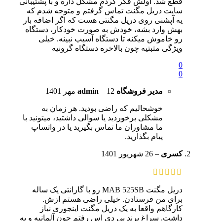
قطع شد. اولش فکر کردم مشکل داره و با پشتیبانی
سایت دریل مگنت تماس گرفتم و متوجه شدم که
یه آپشنی روی دریل مگنتی هست که اگر اضافه بار
بهش وارد بشه، خودش به صورت خودکار، دستگاه
رو خاموش میکنه تا دستگاه آسیب نبینه. خیلی
ویژگی مثبتیه چون بالاخره دستگاه گرونیه
0
0
مدیر فروشگاه
12 مهر 1401
–
admin
خوشحالیم که راضی بودید. هر زمان به
مشکلی برخوردید یا سوالی داشتید، میتونید با
ما مشاوران ما تماس بگیرید یا در واتساپ
پیام بگذارید.
کسری
–
26 شهریور 1401
دریل مگنت MAB 525SB رو با گارانتی یک ساله
برای من فرستادن. خیلی راضی هستم ازش.
کارگاهم واقعا به یک دریل مگنت اینجوری نیاز
داشت. سراغ برند بی دی اس رفتم چون آلمانیه و به