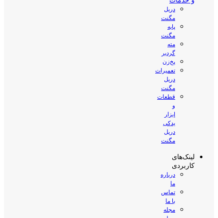
و خدمات
دریل
مگنت
پایه
مگنت
مته
گردبر
پخ‌زن
تعمیرات
دریل
مگنت
قطعات
و
ابزار
یدکی
دریل
مگنت
لینک‌های
کاربردی
درباره
ما
تماس
با ما
مجله