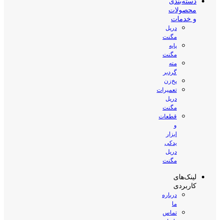
دسته‌بندی
محصولات
و خدمات
دریل
مگنت
پایه
مگنت
مته
گردبر
پخ‌زن
تعمیرات
دریل
مگنت
قطعات
و
ابزار
یدکی
دریل
مگنت
لینک‌های
کاربردی
درباره
ما
تماس