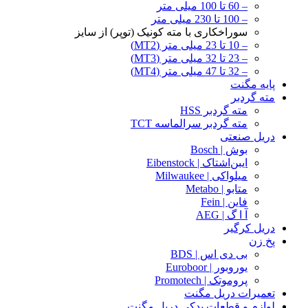
– 60 تا 100 میلی متر
– 100 تا 230 میلی متر
سوراخکاری با مته کونیک (توپر) از سایز
– 10 تا 23 میلی متر (MT2)
– 23 تا 32 میلی متر (MT3)
– 32 تا 47 میلی متر (MT4)
پایه مگنت
مته گردبر
مته گردبر HSS
مته گردبر سرالماسه TCT
دریل صنعتی
بوش | Bosch
ایبن‌اشتاک | Eibenstock
میلواکی | Milwaukee
متابو | Metabo
فاین | Fein
آ ا گ | AEG
دریل کرگیر
پخ زن
بی دی اس | BDS
یوروبور | Euroboor
پروموتک | Promotech
تعمیرات دریل مگنت
لوازم و قطعات یدکی دریل مگنت