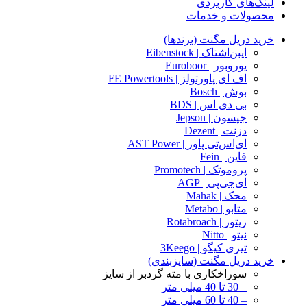
لینک‌های کاربردی
محصولات و خدمات
خرید دریل مگنت (برندها)
ایبن‌اشتاک | Eibenstock
یوروبور | Euroboor
اف ای پاورتولز | FE Powertools
بوش | Bosch
بی دی اس | BDS
جپسون | Jepson
دزنت | Dezent
ای‌اس‌تی پاور | AST Power
فاین | Fein
پروموتک | Promotech
ای‌جی‌پی | AGP
محک | Mahak
متابو | Metabo
رپتور | Rotabroach
نیتو | Nitto
تیری کیگو | 3Keego
خرید دریل مگنت (سایزبندی)
سوراخکاری با مته گردبر از سایز
– 30 تا 40 میلی متر
– 40 تا 60 میلی متر