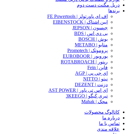
دریل مگنت دست دوم
برندها
اف ای پاورتولز | FE Powertools
ایبن اشتاک | EIBENSTOCK
جپسون | JEPSON
بی دی اس | BDS
بوش | BOSCH
متابو | METABO
پروموتک | Promotech
یوروبور | EUROBOOR
رپتور | ROTABROACH
فاین | Fein
ای جی پی | AGP
نیتو | NITTO
دزنت | DEZENT
ای اس تی پاور | AST POWER
تیری کیگو | 3KEEGO
محک | Mahak
کاتالوگ محصولات
درباره ما
تماس با ما
علاقه مندی