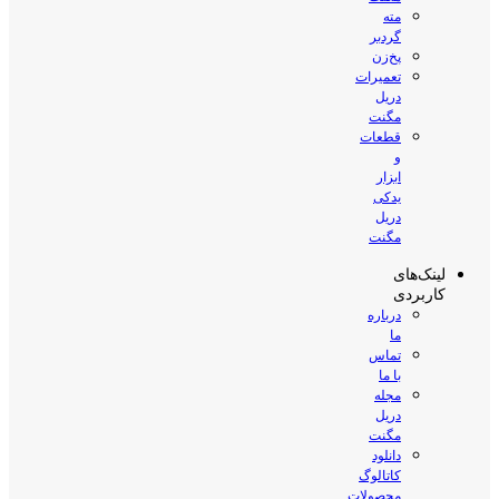
مته
گردبر
پخ‌زن
تعمیرات
دریل
مگنت
قطعات
و
ابزار
یدکی
دریل
مگنت
لینک‌های
کاربردی
درباره
ما
تماس
با ما
مجله
دریل
مگنت
دانلود
کاتالوگ
محصولات