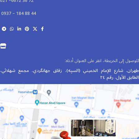
72 36 6672– 021
44 88 184 – 0937
للوصول إلى الخريطة، انقر على العنوان أدناه:
طهران، شارع الإمام الخميني (السپه)، زقاق جهانگردي، مجمع شهلائي،
الطابق الأول، رقم ٢٤