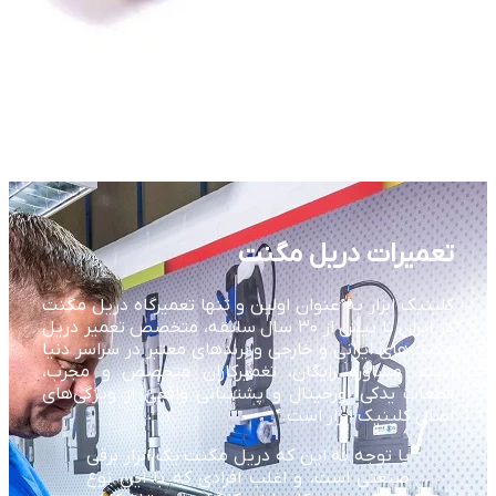
تعمیرات دریل مگنت
کلینیک ابزار به عنوان اولین و تنها تعمیرگاه دریل مگنت
در ایران با بیش از ۳۰ سال سابقه، متخصص تعمیر دریل
مگنت‌های ایرانی و خارجی و برندهای معتبر در سراسر دنیا
است. مشاوره رایگان، تعمیرکاران متخصص و مجرب،
قطعات یدکی اورجینال و پشتیبانی واقعی از ویژگی‌های
اصلی کلینیک ابزار است.
با توجه به این که دریل مگنت یک ابزار برقی
صنعتی است، و اغلب افرادی که با این نوع