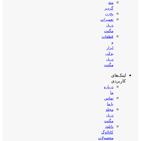
مته
گردبر
پخ‌زن
تعمیرات
دریل
مگنت
قطعات
و
ابزار
یدکی
دریل
مگنت
لینک‌های
کاربردی
درباره
ما
تماس
با ما
مجله
دریل
مگنت
دانلود
کاتالوگ
محصولات