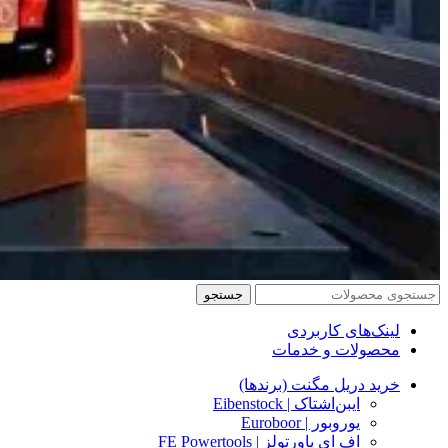
جستجو
لینک‌های کاربردی
محصولات و خدمات
خرید دریل مگنت (برندها)
ایبن‌اشتاک | Eibenstock
یوروبور | Euroboor
اف ای پاورتولز | FE Powertools