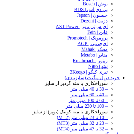
بوش | Bosch
بی دی اس | BDS
جپسون | Jepson
دزنت | Dezent
ای‌اس‌تی پاور | AST Power
فاین | Fein
پروموتک | Promotech
ای‌جی‌پی | AGP
محک | Mahak
متابو | Metabo
رپتور | Rotabroach
نیتو | Nitto
تیری کیگو | 3Keego
خرید دریل مگنت (سایزبندی)
سوراخکاری با مته گردبر از سایز
– 30 تا 40 میلی متر
– 40 تا 60 میلی متر
– 60 تا 100 میلی متر
– 100 تا 230 میلی متر
سوراخکاری با مته کونیک (توپر) از سایز
– 10 تا 23 میلی متر (MT2)
– 23 تا 32 میلی متر (MT3)
– 32 تا 47 میلی متر (MT4)