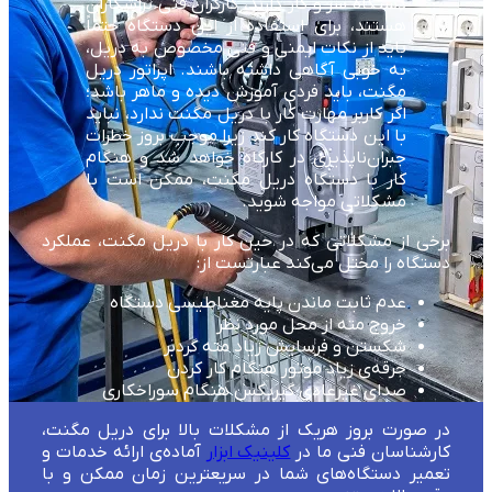
دستگاه سر و کار دارند، کارگران فنی تراشکاران
هستند، برای استفاده از این دستگاه حتماً
باید از نکات ایمنی و فنی مخصوص به دریل،
به خوبی آگاهی داشته باشند. اپراتور دریل
مگنت، باید فردی آموزش دیده و ماهر باشد؛
اگر کاربر مهارت کار با دریل مگنت ندارد، نباید
با این دستگاه کار کند زیرا موجب بروز خطرات
جبران‌ناپذیری در کارگاه خواهد شد و هنگام
کار با دستگاه دریل مگنت، ممکن است با
مشکلاتی مواجه شوید.
برخی از مشکلاتی که در حین کار با دریل مگنت، عملکرد
دستگاه را مختل می‌کند عبارتست از:
عدم ثابت ماندن پایه مغناطیسی دستگاه
خروج مته از محل مورد نظر
شکستن و فرسایش زیاد مته گردبر
جرقه‌ی زیاد موتور هنگام کار کردن
صدای غیرعادی گیربکس هنگام سوراخکاری
در صورت بروز هریک از مشکلات بالا برای دریل مگنت،
کارشناسان فنی ما در
کلینیک ابزار
آماده‌ی ارائه خدمات و
تعمیر دستگاه‌های شما در سریعترین زمان ممکن و با