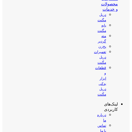
محصولات
و خدمات
دریل
مگنت
پایه
مگنت
مته
گردبر
پخ‌زن
تعمیرات
دریل
مگنت
قطعات
و
ابزار
یدکی
دریل
مگنت
لینک‌های
کاربردی
درباره
ما
تماس
با ما