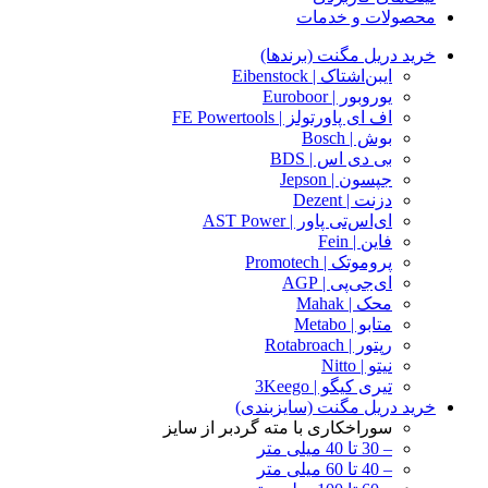
محصولات و خدمات
خرید دریل مگنت (برندها)
ایبن‌اشتاک | Eibenstock
یوروبور | Euroboor
اف ای پاورتولز | FE Powertools
بوش | Bosch
بی دی اس | BDS
جپسون | Jepson
دزنت | Dezent
ای‌اس‌تی پاور | AST Power
فاین | Fein
پروموتک | Promotech
ای‌جی‌پی | AGP
محک | Mahak
متابو | Metabo
رپتور | Rotabroach
نیتو | Nitto
تیری کیگو | 3Keego
خرید دریل مگنت (سایزبندی)
سوراخکاری با مته گردبر از سایز
– 30 تا 40 میلی متر
– 40 تا 60 میلی متر