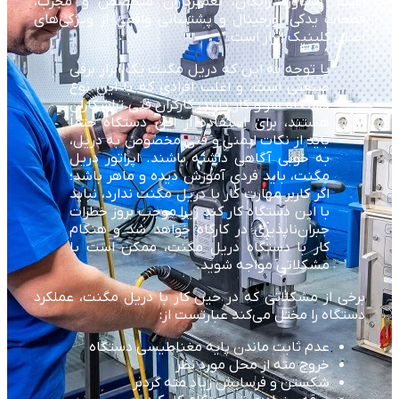
است. مشاوره رایگان، تعمیرکاران متخصص و مجرب،
قطعات یدکی اورجینال و پشتیبانی واقعی از ویژگی‌های
اصلی کلینیک ابزار است.
با توجه به این که دریل مگنت یک ابزار برقی
صنعتی است، و اغلب افرادی که با این نوع
دستگاه سر و کار دارند، کارگران فنی تراشکاران
هستند، برای استفاده از این دستگاه حتماً
باید از نکات ایمنی و فنی مخصوص به دریل،
به خوبی آگاهی داشته باشند. اپراتور دریل
مگنت، باید فردی آموزش دیده و ماهر باشد؛
اگر کاربر مهارت کار با دریل مگنت ندارد، نباید
با این دستگاه کار کند زیرا موجب بروز خطرات
جبران‌ناپذیری در کارگاه خواهد شد و هنگام
کار با دستگاه دریل مگنت، ممکن است با
مشکلاتی مواجه شوید.
برخی از مشکلاتی که در حین کار با دریل مگنت، عملکرد
دستگاه را مختل می‌کند عبارتست از:
عدم ثابت ماندن پایه مغناطیسی دستگاه
خروج مته از محل مورد نظر
شکستن و فرسایش زیاد مته گردبر