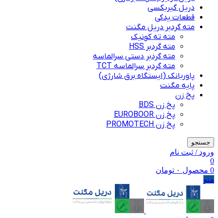
دریل گیربکسی
قطعات یدکی
مته گردبر دریل مگنت
مته ته کونیک
مته گردبر HSS
مته گردبر دستی سرالماسه
مته گردبر سرالماسه TCT
پاوربانک (ایستگاه برق شارژی)
پایه مگنت
پخ زن
پخ زن BDS
پخ زن EUROBOOR
پخ زن PROMOTECH
جستجو
ورود / ثبت نام
0
0
محصول
۰
تومان
منو