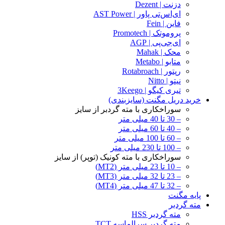
دزنت | Dezent
ای‌اس‌تی پاور | AST Power
فاین | Fein
پروموتک | Promotech
ای‌جی‌پی | AGP
محک | Mahak
متابو | Metabo
رپتور | Rotabroach
نیتو | Nitto
تیری کیگو | 3Keego
خرید دریل مگنت (سایزبندی)
سوراخکاری با مته گردبر از سایز
– 30 تا 40 میلی متر
– 40 تا 60 میلی متر
– 60 تا 100 میلی متر
– 100 تا 230 میلی متر
سوراخکاری با مته کونیک (توپر) از سایز
– 10 تا 23 میلی متر (MT2)
– 23 تا 32 میلی متر (MT3)
– 32 تا 47 میلی متر (MT4)
پایه مگنت
مته گردبر
مته گردبر HSS
مته گردبر سرالماسه TCT