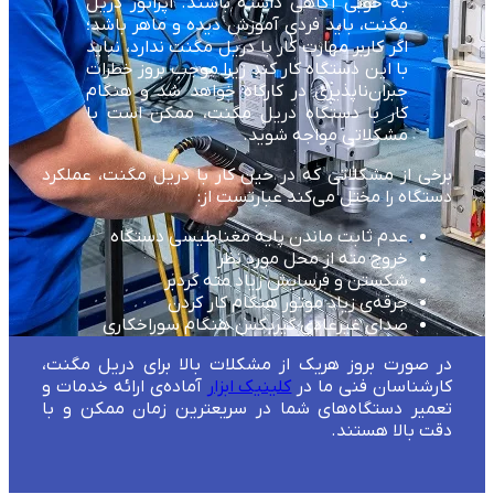
به خوبی آگاهی داشته باشند. اپراتور دریل
مگنت، باید فردی آموزش دیده و ماهر باشد؛
اگر کاربر مهارت کار با دریل مگنت ندارد، نباید
با این دستگاه کار کند زیرا موجب بروز خطرات
جبران‌ناپذیری در کارگاه خواهد شد و هنگام
کار با دستگاه دریل مگنت، ممکن است با
مشکلاتی مواجه شوید.
برخی از مشکلاتی که در حین کار با دریل مگنت، عملکرد
دستگاه را مختل می‌کند عبارتست از:
عدم ثابت ماندن پایه مغناطیسی دستگاه
خروج مته از محل مورد نظر
شکستن و فرسایش زیاد مته گردبر
جرقه‌ی زیاد موتور هنگام کار کردن
صدای غیرعادی گیربکس هنگام سوراخکاری
در صورت بروز هریک از مشکلات بالا برای دریل مگنت،
کارشناسان فنی ما در
کلینیک ابزار
آماده‌ی ارائه خدمات و
تعمیر دستگاه‌های شما در سریعترین زمان ممکن و با
دقت بالا هستند.