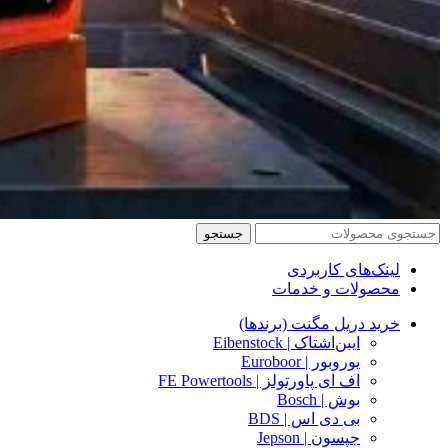
جستجو
لینک‌های کاربردی
محصولات و خدمات
خرید دریل مگنت (برندها)
ایبن‌اشتاک | Eibenstock
یوروبور | Euroboor
اف ای پاورتولز | FE Powertools
بوش | Bosch
بی دی اس | BDS
جپسون | Jepson