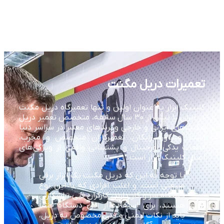
تعمیرات دریل مگنت
کلینیک ابزار به عنوان اولین و تنها تعمیرگاه دریل مگنت
در ایران با بیش از ۳۰ سال سابقه، متخصص تعمیر دریل
مگنت‌های ایرانی و خارجی و برندهای معتبر در سراسر دنیا
است. مشاوره رایگان، تعمیرکاران متخصص و مجرب،
قطعات یدکی اورجینال و پشتیبانی واقعی از ویژگی‌های
اصلی کلینیک ابزار است.
با توجه به این که دریل مگنت یک ابزار برقی
صنعتی است، و اغلب افرادی که با این نوع
دستگاه سر و کار دارند، کارگران فنی تراشکاران
هستند، برای استفاده از این دستگاه حتماً
باید از نکات ایمنی و فنی مخصوص به دریل،