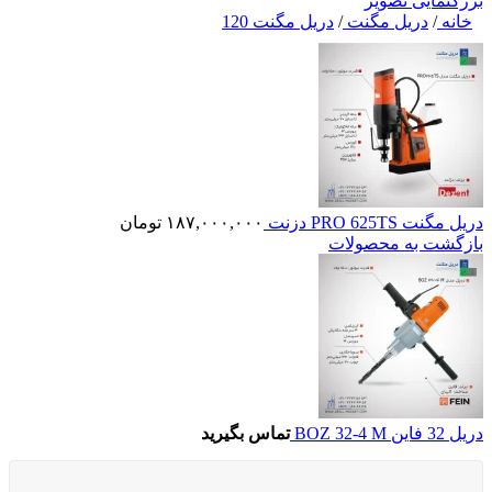
بزرگنمایی تصویر
خانه
/
دریل مگنت
/
دریل مگنت 120
دریل مگنت PRO 625TS دزنت
۱۸۷,۰۰۰,۰۰۰
تومان
بازگشت به محصولات
دریل 32 فاین BOZ 32-4 M
تماس بگیرید