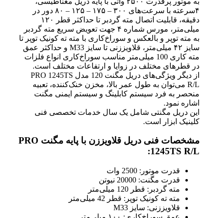
به موتور پرقدرت ۲۵۰۰ واتی با پایه دریل مغناطیسی،
۴سرعته با سرعت‌های ۳۰۰ – ۱۷۵ – ۱۲۵ – ۸۰ دور در
دقیقه، قابلیت اتصال مته گردبر تا حداکثر قطر ۱۲۰
میلی‌متر، مورس شماره ۴ جهت تعویض سریع مته گردبر
به مته توپر و بالعکس و سوراخ‌کاری با مته ته کونیک توپر تا
سایز ۴۲ میلی‌متر، قلاویززنی تا سایز M33 و حداکثر عمق
مته کاری 100 میلی‌متر مناسب سوراخ‌کاری انواع فلزات
در قطرهای مختلف در زوایا و ارتفاعات مختلف است.
از دیگر ویژگی‌های دریل مگنت 120 مدل PRO 1245TS
R/L می‌توان به طول عمر بالا، مخزن خنک‌کننده، تعبیه
منحصر به فرد سیستم کابلینگ و سیستم ایمنی مگنت
اشاره نمود.
این دریل مگنتی شامل یک سال خدمات تخصصی فنی
کلینیک ابزار است.
مشخصات فنی دریل قلاویززن با پایه مگنت PRO
1245TS R/L:
قدرت موتور: 2500 وات
قدرت مگنت: 20000 نیوتن
مته گردبر: قطر 120 میلی‌متر
مته ته کونیک توپر: قطر 42 میلی‌متر
قلاویززنی: سایز M33
عمق سوراخ‌کاری: ۱۰۰ میلی‌متر