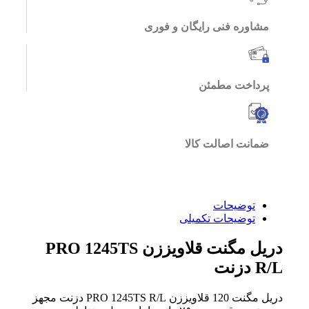
مشاوره فنی رایگان و فوری
پرداخت مطمئن
ضمانت اصالت کالا
توضیحات
توضیحات تکمیلی
دریل مگنت قلاویززن PRO 1245TS
R/L دزنت
دریل مگنت 120 قلاویززن PRO 1245TS R/L دزنت مجهز