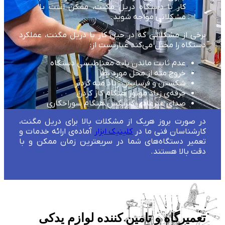
کار با دستگاه دریل مگنت، ممکن است با
مشکلاتی مواجه شوید.
برخی از مشکلاتی که در حین کار با دریل مگنت، عملکرد
دستگاه را مختل می‌کند عبارتست از:
عدم ثابت ماندن پایه مغناطیسی دستگاه
خروج مته از محل مورد نظر
شکستن و فرسایش زیاد مته گردبر
جرقه‌ی زیاد موتور هنگام کار کردن
صدای غیرعادی گیربکس هنگام سوراخکاری
در صورت بروز هریک از مشکلات بالا برای دریل مگنت،
کارشناسان فنی ما در
کلینیک ابزار
آماده‌ی ارائه خدمات و
تعمیر دستگاه‌های شما در سریعترین زمان ممکن و با
دقت بالا هستند.
تعمیرگاه و تامین کننده لوازم یدکی