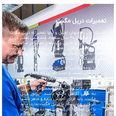
تعمیرات دریل مگنت
کلینیک ابزار به عنوان اولین و تنها تعمیرگاه دریل مگنت
در ایران با بیش از ۳۰ سال سابقه، متخصص تعمیر دریل
مگنت‌های ایرانی و خارجی و برندهای معتبر در سراسر دنیا
است. مشاوره رایگان، تعمیرکاران متخصص و مجرب،
قطعات یدکی اورجینال و پشتیبانی واقعی از ویژگی‌های
اصلی کلینیک ابزار است.
با توجه به این که دریل مگنت یک ابزار برقی
صنعتی است، و اغلب افرادی که با این نوع
دستگاه سر و کار دارند، کارگران فنی تراشکاران
هستند، برای استفاده از این دستگاه حتماً
باید از نکات ایمنی و فنی مخصوص به دریل،
به خوبی آگاهی داشته باشند. اپراتور دریل
مگنت، باید فردی آموزش دیده و ماهر باشد؛
اگر کاربر مهارت کار با دریل مگنت ندارد، نباید
با این دستگاه کار کند زیرا موجب بروز خطرات
جبران‌ناپذیری در کارگاه خواهد شد و هنگام