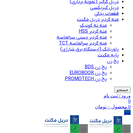
دریل کرگیر (نمونه برداری)
دریل گیربکسی
قطعات یدکی
مته گردبر دریل مگنت
مته ته کونیک
مته گردبر HSS
مته گردبر دستی سرالماسه
مته گردبر سرالماسه TCT
پاوربانک (ایستگاه برق شارژی)
پایه مگنت
پخ زن
پخ زن BDS
پخ زن EUROBOOR
پخ زن PROMOTECH
جستجو
ورود / ثبت نام
0
0
محصول
۰
تومان
منو