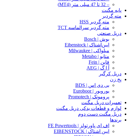
– 32 تا 47 میلی متر (MT4)
پایه مگنت
مته گردبر
مته گردبر HSS
مته گردبر سرالماسه TCT
دریل صنعتی
بوش | Bosch
ایبن‌اشتاک | Eibenstock
میلواکی | Milwaukee
متابو | Metabo
فاین | Fein
آ ا گ | AEG
دریل کرگیر
پخ زن
بی دی اس | BDS
یوروبور | Euroboor
پروموتک | Promotech
تعمیرات دریل مگنت
لوازم و قطعات یدکی دریل مگنت
دریل مگنت دست دوم
برندها
اف ای پاورتولز | FE Powertools
ایبن اشتاک | EIBENSTOCK