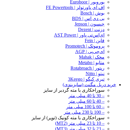
یوروبور | Euroboor
اف ای پاورتولز | FE Powertools
بوش | Bosch
بی دی اس | BDS
جپسون | Jepson
دزنت | Dezent
ای‌اس‌تی پاور | AST Power
فاین | Fein
پروموتک | Promotech
ای‌جی‌پی | AGP
محک | Mahak
متابو | Metabo
رپتور | Rotabroach
نیتو | Nitto
تیری کیگو | 3Keego
خرید دریل مگنت (سایزبندی)
سوراخکاری با مته گردبر از سایز
– 30 تا 40 میلی متر
– 40 تا 60 میلی متر
– 60 تا 100 میلی متر
– 100 تا 230 میلی متر
سوراخکاری با مته کونیک (توپر) از سایز
– 10 تا 23 میلی متر (MT2)
– 23 تا 32 میلی متر (MT3)