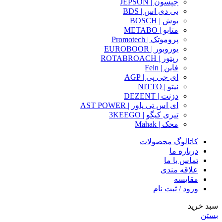
جپسون | JEPSON
بی دی اس | BDS
بوش | BOSCH
متابو | METABO
پروموتک | Promotech
یوروبور | EUROBOOR
رپتور | ROTABROACH
فاین | Fein
ای جی پی | AGP
نیتو | NITTO
دزنت | DEZENT
ای اس تی پاور | AST POWER
تیری کیگو | 3KEEGO
محک | Mahak
کاتالوگ محصولات
درباره ما
تماس با ما
علاقه مندی
مقایسه
ورود / ثبت نام
سبد خرید
بستن