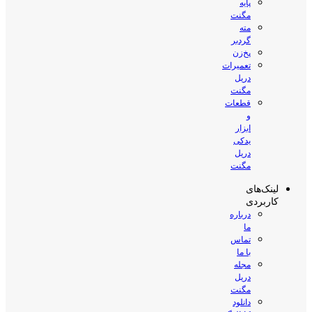
پایه
مگنت
مته
گردبر
پخ‌زن
تعمیرات
دریل
مگنت
قطعات
و
ابزار
یدکی
دریل
مگنت
لینک‌های
کاربردی
درباره
ما
تماس
با ما
مجله
دریل
مگنت
دانلود