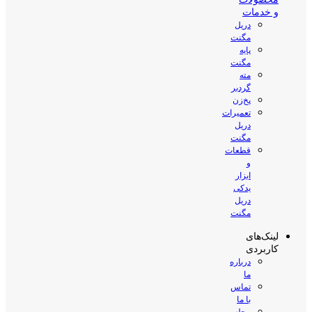
و خدمات
دریل
مگنت
پایه
مگنت
مته
گردبر
پخ‌زن
تعمیرات
دریل
مگنت
قطعات
و
ابزار
یدکی
دریل
مگنت
لینک‌های
کاربردی
درباره
ما
تماس
با ما
مجله