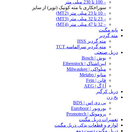
– 100 تا 230 میلی متر
سوراخکاری با مته کونیک (توپر) از سایز
– 10 تا 23 میلی متر (MT2)
– 23 تا 32 میلی متر (MT3)
– 32 تا 47 میلی متر (MT4)
پایه مگنت
مته گردبر
مته گردبر HSS
مته گردبر سرالماسه TCT
دریل صنعتی
بوش | Bosch
ایبن‌اشتاک | Eibenstock
میلواکی | Milwaukee
متابو | Metabo
فاین | Fein
آ ا گ | AEG
دریل کرگیر
پخ زن
بی دی اس | BDS
یوروبور | Euroboor
پروموتک | Promotech
تعمیرات دریل مگنت
لوازم و قطعات یدکی دریل مگنت
دریل مگنت دست دوم