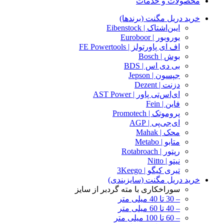
محصولات و خدمات
خرید دریل مگنت (برندها)
ایبن‌اشتاک | Eibenstock
یوروبور | Euroboor
اف ای پاورتولز | FE Powertools
بوش | Bosch
بی دی اس | BDS
جپسون | Jepson
دزنت | Dezent
ای‌اس‌تی پاور | AST Power
فاین | Fein
پروموتک | Promotech
ای‌جی‌پی | AGP
محک | Mahak
متابو | Metabo
رپتور | Rotabroach
نیتو | Nitto
تیری کیگو | 3Keego
خرید دریل مگنت (سایزبندی)
سوراخکاری با مته گردبر از سایز
– 30 تا 40 میلی متر
– 40 تا 60 میلی متر
– 60 تا 100 میلی متر