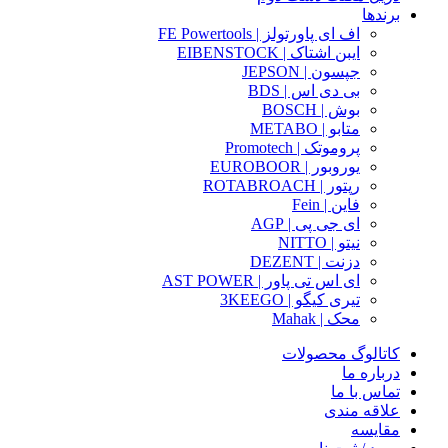
برندها
اف ای پاورتولز | FE Powertools
ایبن اشتاک | EIBENSTOCK
جپسون | JEPSON
بی دی اس | BDS
بوش | BOSCH
متابو | METABO
پروموتک | Promotech
یوروبور | EUROBOOR
رپتور | ROTABROACH
فاین | Fein
ای جی پی | AGP
نیتو | NITTO
دزنت | DEZENT
ای اس تی پاور | AST POWER
تیری کیگو | 3KEEGO
محک | Mahak
کاتالوگ محصولات
درباره ما
تماس با ما
علاقه مندی
مقایسه