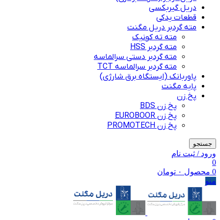
دریل گیربکسی
قطعات یدکی
مته گردبر دریل مگنت
مته ته کونیک
مته گردبر HSS
مته گردبر دستی سرالماسه
مته گردبر سرالماسه TCT
پاوربانک (ایستگاه برق شارژی)
پایه مگنت
پخ زن
پخ زن BDS
پخ زن EUROBOOR
پخ زن PROMOTECH
جستجو
ورود / ثبت نام
0
0
محصول
۰
تومان
منو