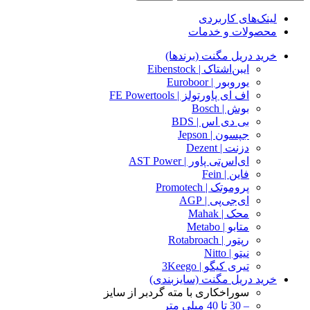
لینک‌های کاربردی
محصولات و خدمات
خرید دریل مگنت (برندها)
ایبن‌اشتاک | Eibenstock
یوروبور | Euroboor
اف ای پاورتولز | FE Powertools
بوش | Bosch
بی دی اس | BDS
جپسون | Jepson
دزنت | Dezent
ای‌اس‌تی پاور | AST Power
فاین | Fein
پروموتک | Promotech
ای‌جی‌پی | AGP
محک | Mahak
متابو | Metabo
رپتور | Rotabroach
نیتو | Nitto
تیری کیگو | 3Keego
خرید دریل مگنت (سایزبندی)
سوراخکاری با مته گردبر از سایز
– 30 تا 40 میلی متر