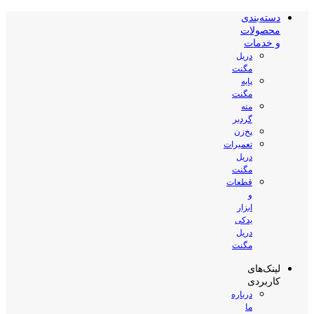
دسته‌بندی
محصولات
و خدمات
دریل
مگنت
پایه
مگنت
مته
گردبر
پخ‌زن
تعمیرات
دریل
مگنت
قطعات
و
ابزار
یدکی
دریل
مگنت
لینک‌های
کاربردی
درباره
ما