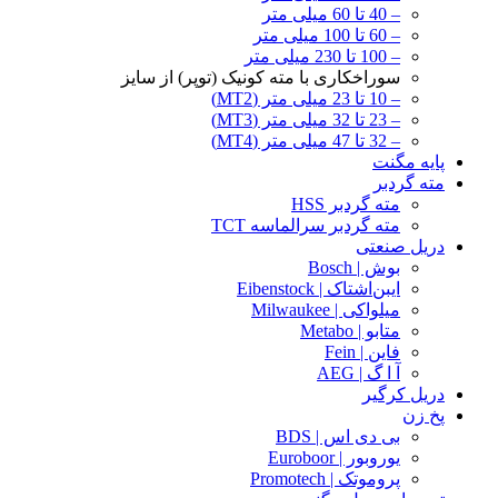
– 40 تا 60 میلی متر
– 60 تا 100 میلی متر
– 100 تا 230 میلی متر
سوراخکاری با مته کونیک (توپر) از سایز
– 10 تا 23 میلی متر (MT2)
– 23 تا 32 میلی متر (MT3)
– 32 تا 47 میلی متر (MT4)
پایه مگنت
مته گردبر
مته گردبر HSS
مته گردبر سرالماسه TCT
دریل صنعتی
بوش | Bosch
ایبن‌اشتاک | Eibenstock
میلواکی | Milwaukee
متابو | Metabo
فاین | Fein
آ ا گ | AEG
دریل کرگیر
پخ زن
بی دی اس | BDS
یوروبور | Euroboor
پروموتک | Promotech