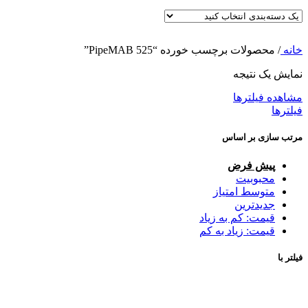
خانه
/
محصولات برچسب خورده “PipeMAB 525”
نمایش یک نتیجه
مشاهده فیلترها
فیلترها
مرتب سازی بر اساس
پیش فرض
محبوبیت
متوسط امتیاز
جدیدترین
قیمت: کم به زیاد
قیمت: زیاد به کم
فیلتر با