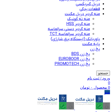
دریل گیربکسی
قطعات یدکی
مته گردبر دریل مگنت
مته ته کونیک
مته گردبر HSS
مته گردبر دستی سرالماسه
مته گردبر سرالماسه TCT
پاوربانک (ایستگاه برق شارژی)
پایه مگنت
پخ زن
پخ زن BDS
پخ زن EUROBOOR
پخ زن PROMOTECH
جستجو
ورود / ثبت نام
0
0
محصول
۰
تومان
منو