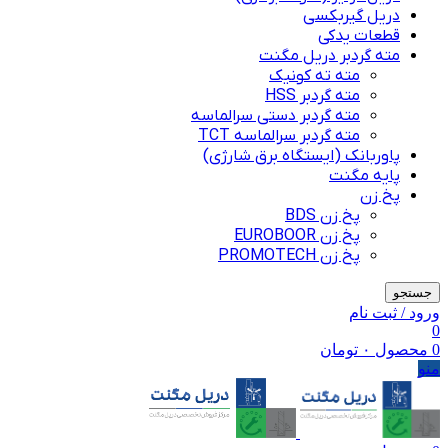
دریل گیربکسی
قطعات یدکی
مته گردبر دریل مگنت
مته ته کونیک
مته گردبر HSS
مته گردبر دستی سرالماسه
مته گردبر سرالماسه TCT
پاوربانک (ایستگاه برق شارژی)
پایه مگنت
پخ زن
پخ زن BDS
پخ زن EUROBOOR
پخ زن PROMOTECH
جستجو
ورود / ثبت نام
0
0
محصول
۰
تومان
منو