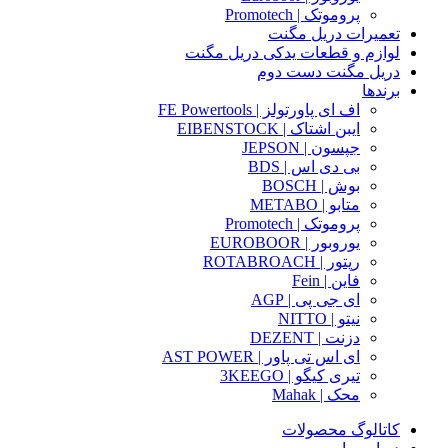
پروموتک | Promotech
تعمیرات دریل مگنت
لوازم و قطعات یدکی دریل مگنت
دریل مگنت دست دوم
برندها
اف ای پاورتولز | FE Powertools
ایبن اشتاک | EIBENSTOCK
جپسون | JEPSON
بی دی اس | BDS
بوش | BOSCH
متابو | METABO
پروموتک | Promotech
یوروبور | EUROBOOR
رپتور | ROTABROACH
فاین | Fein
ای جی پی | AGP
نیتو | NITTO
دزنت | DEZENT
ای اس تی پاور | AST POWER
تیری کیگو | 3KEEGO
محک | Mahak
کاتالوگ محصولات