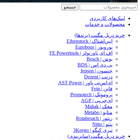
جستجو
لینک‌های کاربردی
محصولات و خدمات
خرید دریل مگنت (برندها)
ایبن‌اشتاک | Eibenstock
یوروبور | Euroboor
اف ای پاورتولز | FE Powertools
بوش | Bosch
بی دی اس | BDS
جپسون | Jepson
دزنت | Dezent
ای‌اس‌تی پاور | AST Power
فاین | Fein
پروموتک | Promotech
ای‌جی‌پی | AGP
محک | Mahak
متابو | Metabo
رپتور | Rotabroach
نیتو | Nitto
تیری کیگو | 3Keego
خرید دریل مگنت (سایزبندی)