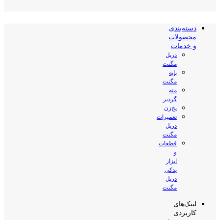
دسته‌بندی
محصولات
و خدمات
دریل
مگنت
پایه
مگنت
مته
گردبر
پخ‌زن
تعمیرات
دریل
مگنت
قطعات
و
ابزار
یدکی
دریل
مگنت
لینک‌های
کاربردی