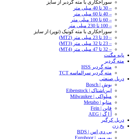
سوراخکاری با مته گردبر از سایز
– 30 تا 40 میلی متر
– 40 تا 60 میلی متر
– 60 تا 100 میلی متر
– 100 تا 230 میلی متر
سوراخکاری با مته کونیک (توپر) از سایز
– 10 تا 23 میلی متر (MT2)
– 23 تا 32 میلی متر (MT3)
– 32 تا 47 میلی متر (MT4)
پایه مگنت
مته گردبر
مته گردبر HSS
مته گردبر سرالماسه TCT
دریل صنعتی
بوش | Bosch
ایبن‌اشتاک | Eibenstock
میلواکی | Milwaukee
متابو | Metabo
فاین | Fein
آ ا گ | AEG
دریل کرگیر
پخ زن
بی دی اس | BDS
یوروبور | Euroboor