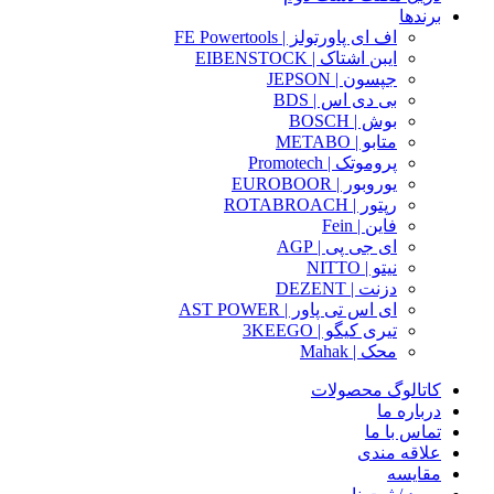
برندها
اف ای پاورتولز | FE Powertools
ایبن اشتاک | EIBENSTOCK
جپسون | JEPSON
بی دی اس | BDS
بوش | BOSCH
متابو | METABO
پروموتک | Promotech
یوروبور | EUROBOOR
رپتور | ROTABROACH
فاین | Fein
ای جی پی | AGP
نیتو | NITTO
دزنت | DEZENT
ای اس تی پاور | AST POWER
تیری کیگو | 3KEEGO
محک | Mahak
کاتالوگ محصولات
درباره ما
تماس با ما
علاقه مندی
مقایسه