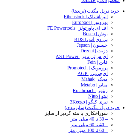
محصولات و خدمات
خرید دریل مگنت (برندها)
ایبن‌اشتاک | Eibenstock
یوروبور | Euroboor
اف ای پاورتولز | FE Powertools
بوش | Bosch
بی دی اس | BDS
جپسون | Jepson
دزنت | Dezent
ای‌اس‌تی پاور | AST Power
فاین | Fein
پروموتک | Promotech
ای‌جی‌پی | AGP
محک | Mahak
متابو | Metabo
رپتور | Rotabroach
نیتو | Nitto
تیری کیگو | 3Keego
خرید دریل مگنت (سایزبندی)
سوراخکاری با مته گردبر از سایز
– 30 تا 40 میلی متر
– 40 تا 60 میلی متر
– 60 تا 100 میلی متر