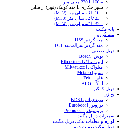
– 100 تا 230 میلی متر
سوراخکاری با مته کونیک (توپر) از سایز
– 10 تا 23 میلی متر (MT2)
– 23 تا 32 میلی متر (MT3)
– 32 تا 47 میلی متر (MT4)
پایه مگنت
مته گردبر
مته گردبر HSS
مته گردبر سرالماسه TCT
دریل صنعتی
بوش | Bosch
ایبن‌اشتاک | Eibenstock
میلواکی | Milwaukee
متابو | Metabo
فاین | Fein
آ ا گ | AEG
دریل کرگیر
پخ زن
بی دی اس | BDS
یوروبور | Euroboor
پروموتک | Promotech
تعمیرات دریل مگنت
لوازم و قطعات یدکی دریل مگنت
دریل مگنت دست دوم