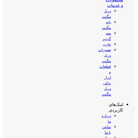
و خدمات
دریل
مگنت
پایه
مگنت
مته
گردبر
پخ‌زن
تعمیرات
دریل
مگنت
قطعات
و
ابزار
یدکی
دریل
مگنت
لینک‌های
کاربردی
درباره
ما
تماس
با ما
مجله