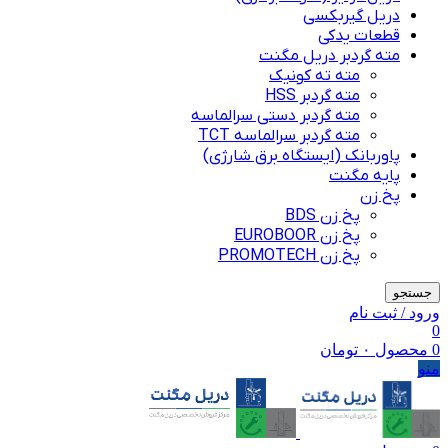
دریل گیربکسی
قطعات یدکی
مته گردبر دریل مگنت
مته ته کونیک
مته گردبر HSS
مته گردبر دستی سرالماسه
مته گردبر سرالماسه TCT
پاوربانک (ایستگاه برق شارژی)
پایه مگنت
پخ زن
پخ زن BDS
پخ زن EUROBOOR
پخ زن PROMOTECH
جستجو
ورود / ثبت نام
0
0
محصول
۰
تومان
منو